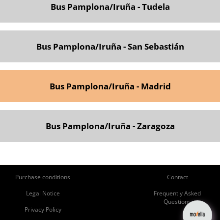
Bus Pamplona/Iruña - Tudela
Bus Pamplona/Iruña - San Sebastián
Bus Pamplona/Iruña - Madrid
Bus Pamplona/Iruña - Zaragoza
ie
Pie
Purchase conditions
Contact
de
de
Legal Notice
Frequently Asked
Questions
página
Página
Privacy Policy