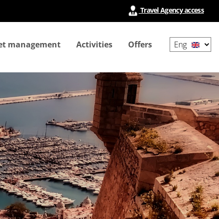
Travel Agency access
Select
ket management
Activities
Offers
your
language