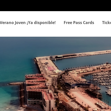
Skip
to
main
content
Verano Joven ¡Ya disponible!
Free Pass Cards
Tic