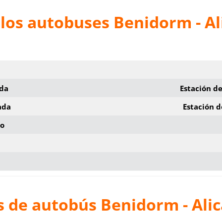
los autobuses Benidorm - Al
ida
Estación d
ada
Estación d
io
s de autobús Benidorm - Ali