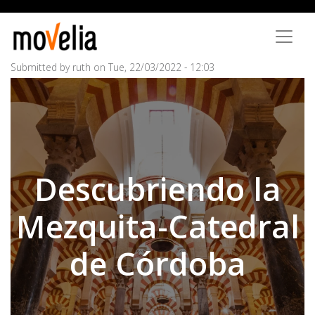
Skip
to
main
content
Submitted by
ruth
on
Tue, 22/03/2022 - 12:03
Descubriendo la
Mezquita-Catedral
de Córdoba