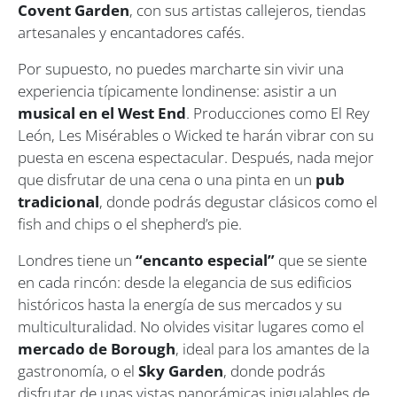
Covent Garden
, con sus artistas callejeros, tiendas
artesanales y encantadores cafés.
Por supuesto, no puedes marcharte sin vivir una
experiencia típicamente londinense: asistir a un
musical en el West End
. Producciones como
El Rey
León
,
Les Misérables
o
Wicked
te harán vibrar con su
puesta en escena espectacular. Después, nada mejor
que disfrutar de una cena o una pinta en un
pub
tradicional
, donde podrás degustar clásicos como el
fish and chips
o el
shepherd’s pie
.
Londres tiene un
“encanto especial”
que se siente
en cada rincón: desde la elegancia de sus edificios
históricos hasta la energía de sus mercados y su
multiculturalidad. No olvides visitar lugares como el
mercado de Borough
, ideal para los amantes de la
gastronomía, o el
Sky Garden
, donde podrás
disfrutar de unas vistas panorámicas inigualables de