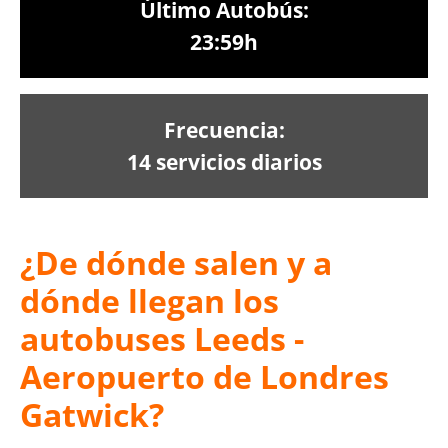
Último Autobús:
23:59h
Frecuencia:
14 servicios diarios
¿De dónde salen y a
dónde llegan los
autobuses Leeds -
Aeropuerto de Londres
Gatwick?