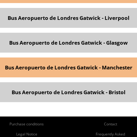
Bus Aeropuerto de Londres Gatwick - Liverpool
Bus Aeropuerto de Londres Gatwick - Glasgow
Bus Aeropuerto de Londres Gatwick - Manchester
Bus Aeropuerto de Londres Gatwick - Bristol
ie
Pie
Purchase conditions
Contact
de
de
Legal Notice
Frequently Asked