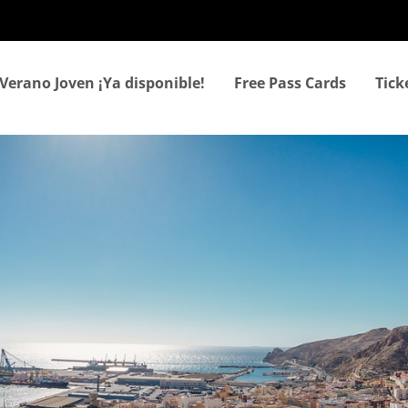
Skip
to
main
content
Verano Joven ¡Ya disponible!
Free Pass Cards
Tic