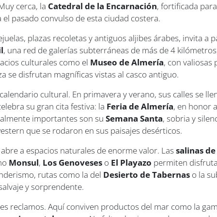
 Muy cerca, la
Catedral de la Encarnación
, fortificada pa
a el pasado convulso de esta ciudad costera.
ejuelas, plazas recoletas y antiguos aljibes árabes, invita a
l
, una red de galerías subterráneas de más de 4 kilómetros,
cios culturales como el
Museo de Almería
, con valiosas 
za se disfrutan magníficas vistas al casco antiguo.
lendario cultural. En primavera y verano, sus calles se llena
elebra su gran cita festiva: la
Feria de Almería
, en honor 
Igualmente importantes son su
Semana Santa
, sobria y silen
western que se rodaron en sus paisajes desérticos.
 abre a espacios naturales de enorme valor. Las
salinas d
omo
Monsul
,
Los Genoveses
o
El Playazo
permiten disfrut
enderismo, rutas como la del
Desierto de Tabernas
o la su
salvaje y sorprendente.
s reclamos. Aquí conviven productos del mar como la gamba r