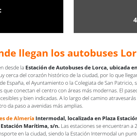
:
4
nde llegan los autobuses Lor
en desde la
Estación de Autobuses de Lorca, ubicada en
cerca del corazón histórico de la ciudad, por lo que llegar 
e España, el Ayuntamiento o la Colegiata de San Patricio, s
las que conectan el centro con áreas más modernas. El pase
ccesibles y bien indicadas. A lo largo del camino atravesará
ntro da paso a avenidas más amplias.
es de Almería
Intermodal, localizada en Plaza Estació
Estación Marítima, s/n.
Las estaciones se encuentran a 
sporte en la ciudad, siendo la Estación Intermodal un punto