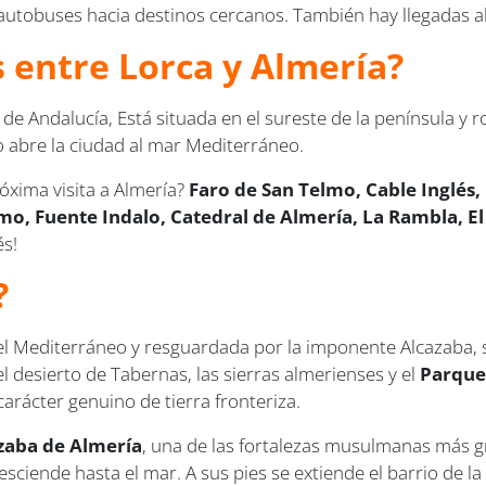
autobuses hacia destinos cercanos. También hay llegadas a
s entre Lorca y Almería?
 Andalucía, Está situada en el sureste de la península y ro
to abre la ciudad al mar Mediterráneo.
óxima visita a Almería?
Faro de San Telmo, Cable Inglés
mo, Fuente Indalo, Catedral de Almería, La Rambla, El 
és!
?
el Mediterráneo y resguardada por la imponente Alcazaba, se
l desierto de Tabernas, las sierras almerienses y el
Parque 
carácter genuino de tierra fronteriza.
zaba de Almería
, una de las fortalezas musulmanas más 
desciende hasta el mar. A sus pies se extiende el barrio de 