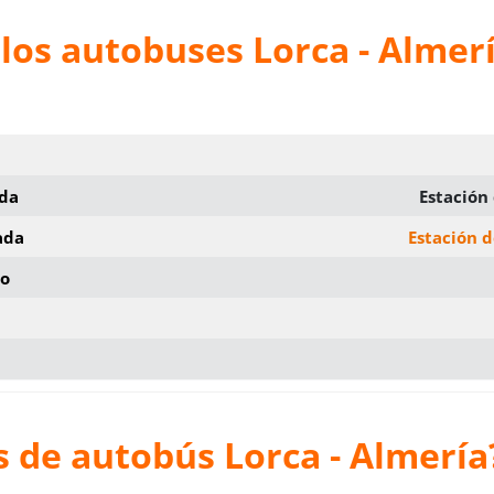
los autobuses Lorca - Almer
ida
Estación
ada
Estación 
io
 de autobús Lorca - Almería