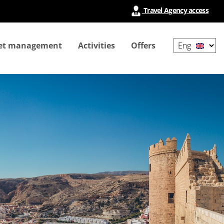
Travel Agency access
Select
ket management
Activities
Offers
your
language