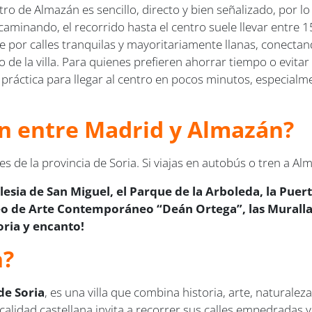
entro de Almazán es sencillo, directo y bien señalizado, por
r caminando, el recorrido hasta el centro suele llevar entre
re por calles tranquilas y mayoritariamente llanas, conectan
co de la villa. Para quienes prefieren ahorrar tiempo o evita
 práctica para llegar al centro en pocos minutos, especialme
ren entre Madrid y Almazán?
 de la provincia de Soria. Si viajas en autobús o tren a A
lesia de San Miguel, el Parque de la Arboleda, la Puert
eo de Arte Contemporáneo “Deán Ortega”, las Murallas
oria y encanto!
n?
de Soria
, es una villa que combina historia, arte, naturalez
alidad castellana invita a recorrer sus calles empedradas y 