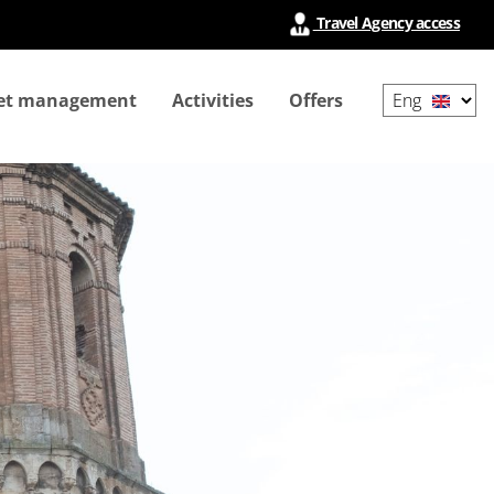
Travel Agency access
Select
ket management
Activities
Offers
your
language