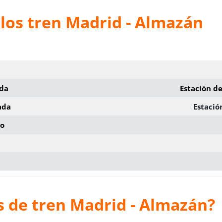
los tren Madrid - Almazán
ida
Estación d
ada
Estació
io
s de tren Madrid - Almazán?