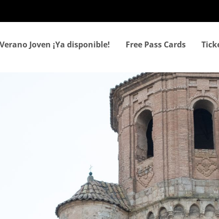
Skip
to
main
content
Verano Joven ¡Ya disponible!
Free Pass Cards
Tic