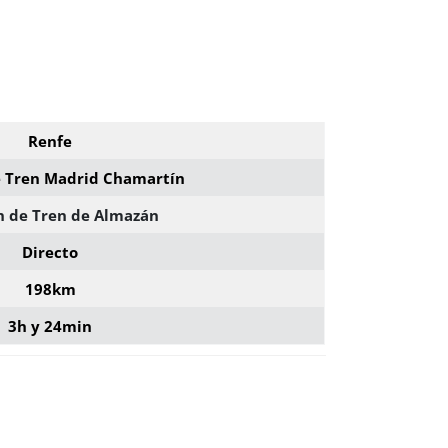
Renfe
e Tren Madrid Chamartín
n de Tren de Almazán
Directo
198km
3h y 24min