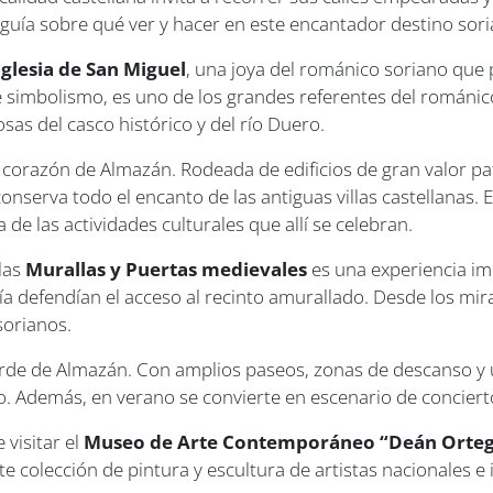
 guía sobre qué ver y hacer en este encantador destino sori
Iglesia de San Miguel
, una joya del románico soriano que 
 de simbolismo, es uno de los grandes referentes del román
as del casco histórico y del río Duero.
 corazón de Almazán. Rodeada de edificios de gran valor p
 conserva todo el encanto de las antiguas villas castellanas.
a de las actividades culturales que allí se celebran.
 las
Murallas y Puertas medievales
es una experiencia imp
día defendían el acceso al recinto amurallado. Desde los m
sorianos.
rde de Almazán. Con amplios paseos, zonas de descanso y u
ío. Además, en verano se convierte en escenario de concierto
 visitar el
Museo de Arte Contemporáneo “Deán Orte
e colección de pintura y escultura de artistas nacionales 