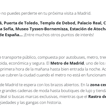
 no puedes perderte en tu próxima visita a Madrid.
lá, Puerta de Toledo, Templo de Debod, Palacio Real, C
Sofía, Museo Tyssen-Bornemisza, Estación de Atocha,
de España...
¡Entre muchos otros puntos de interés!
 transporte público, compuesta por autobuses, metro, trenes
pida, económica y segura. El
Metro de Madrid
, uno de lo
e primera hora de la mañana hasta bien entrada la noche. A
e cubren la ciudad cuando el metro no está en funcionam
 de Madrid te espera con los brazos abiertos. En la
zona ce
 grandes cadenas de moda hasta boutiques de lujo y tienda
s ideal si buscas marcas exclusivas, mientras que el
Rastro d
güedades y las gangas con historia.