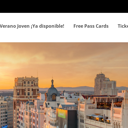
Skip
to
main
content
Verano Joven ¡Ya disponible!
Free Pass Cards
Tic