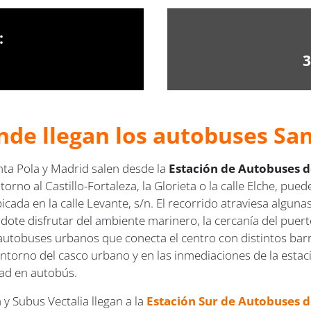
:
3
nde llegan los autobuses San
nta Pola y Madrid salen desde la
Estación de Autobuses de
 torno al Castillo-Fortaleza, la Glorieta o la calle Elche, p
cada en la calle Levante, s/n. El recorrido atraviesa algunas
ndote disfrutar del ambiente marinero, la cercanía del puert
 autobuses urbanos que conecta el centro con distintos barr
 entorno del casco urbano y en las inmediaciones de la estaci
dad en autobús.
y Subus Vectalia llegan a la
Estación Sur de Autobuses 