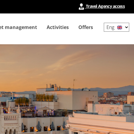
Travel Agency access
Select
ket management
Activities
Offers
your
language