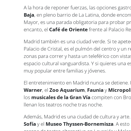
A la hora de reponer fuerzas, las opciones gastr
Baja
, en pleno barrio de La Latina, donde enco
Mayor, es una parada obligatoria para probar p
encanto, el
Café de Oriente
frente al Palacio Re
Madrid también es una ciudad verde. Si te apete
Palacio de Cristal, es el pulmón del centro y un 
zonas para correr y hasta un teleférico con vista
espacio cultural vanguardista. Y si quieres una 
muy popular entre familias y jóvenes.
El entretenimiento en Madrid nunca se detiene. 
Warner
, el
Zoo Aquarium
,
Faunia
y
Micropol
los
musicales de la Gran Vía
compiten con Broa
llenan los teatros noche tras noche.
Además, Madrid es una ciudad de cultura y arte. 
Sofía
y el
Museo Thyssen-Bornemisza
. A est