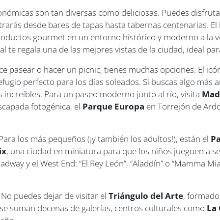
onómicas son tan diversas como deliciosas. Puedes disfrutar
ntrarás desde bares de tapas hasta tabernas centenarias. El
roductos gourmet en un entorno histórico y moderno a la ve
al te regala una de las mejores vistas de la ciudad, ideal pa
ce pasear o hacer un picnic, tienes muchas opciones. El icó
refugio perfecto para los días soleados. Si buscas algo más a
s increíbles. Para un paseo moderno junto al río, visita
Mad
escapada fotogénica, el
Parque Europa
en Torrejón de Ard
Para los más pequeños (¡y también los adultos!), están el
Pa
ix
, una ciudad en miniatura para que los niños jueguen a s
dway y el West End: “El Rey León”, “Aladdín” o “Mamma Mia
No puedes dejar de visitar el
Triángulo del Arte
, formado
o se suman decenas de galerías, centros culturales como
La