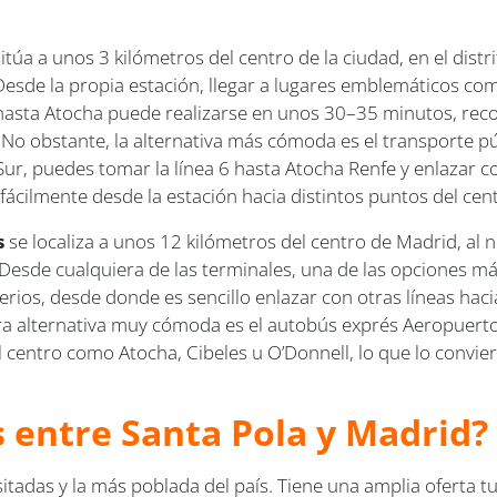
itúa a unos 3 kilómetros del centro de la ciudad, en el distr
Desde la propia estación, llegar a lugares emblemáticos como
to hasta Atocha puede realizarse en unos 30–35 minutos, re
o. No obstante, la alternativa más cómoda es el transporte 
ur, puedes tomar la línea 6 hasta Atocha Renfe y enlazar con
ácilmente desde la estación hacia distintos puntos del cen
s
se localiza a unos 12 kilómetros del centro de Madrid, al 
Desde cualquiera de las terminales, una de las opciones más 
ios, desde donde es sencillo enlazar con otras líneas hacia
a alternativa muy cómoda es el autobús exprés Aeropuerto,
 centro como Atocha, Cibeles u O’Donnell, lo que lo convie
s entre Santa Pola y Madrid?
tadas y la más poblada del país. Tiene una amplia oferta tur