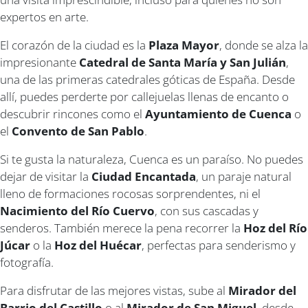
expertos en arte.
El corazón de la ciudad es la
Plaza Mayor
, donde se alza la
impresionante
Catedral de Santa María y San Julián
,
una de las primeras catedrales góticas de España. Desde
allí, puedes perderte por callejuelas llenas de encanto o
descubrir rincones como el
Ayuntamiento de Cuenca
o
el
Convento de San Pablo
.
Si te gusta la naturaleza, Cuenca es un paraíso. No puedes
dejar de visitar la
Ciudad Encantada
, un paraje natural
lleno de formaciones rocosas sorprendentes, ni el
Nacimiento del Río Cuervo
, con sus cascadas y
senderos. También merece la pena recorrer la
Hoz del Río
Júcar
o la
Hoz del Huécar
, perfectas para senderismo y
fotografía.
Para disfrutar de las mejores vistas, sube al
Mirador del
Barrio del Castillo
o al
Mirador de San Miguel
, desde