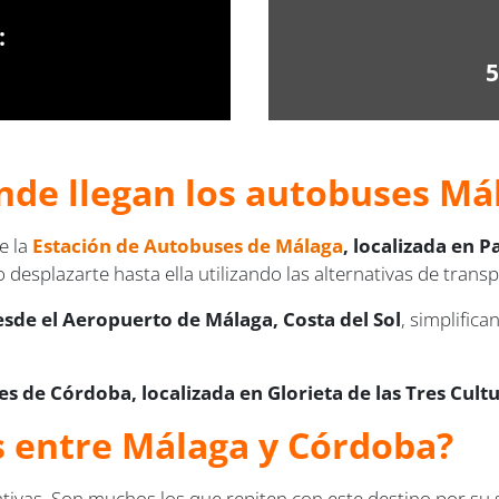
:
5
nde llegan los autobuses
Mál
e la
Estación de Autobuses de Málaga
, localizada en Pa
 desplazarte hasta ella utilizando las alternativas de trans
esde el Aeropuerto de Málaga, Costa del Sol
, simplific
s de Córdoba, localizada en Glorieta de las Tres Cultu
us entre Málaga y Córdoba?
ivas. Son muchos los que repiten con este destino por su s