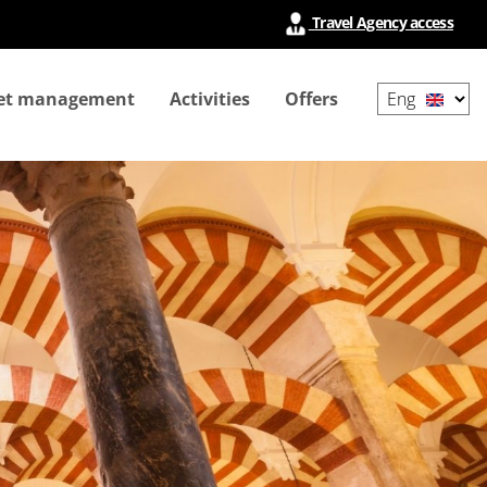
Travel Agency access
Select
ket management
Activities
Offers
your
language