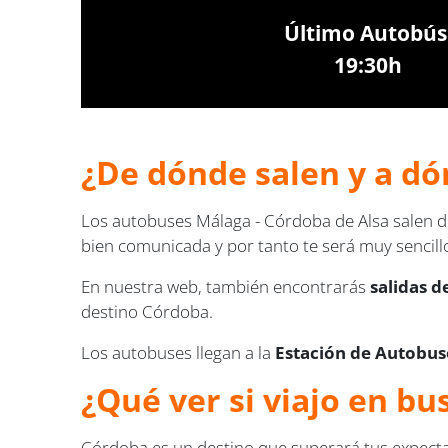
Último Autobús
19:30h
¿De dónde salen y a dó
Los autobuses Málaga - Córdoba de Alsa salen d
bien comunicada y por tanto te será muy sencillo
En nuestra web, también encontrarás
salidas d
destino Córdoba.
Los autobuses llegan a la
Estación de Autobuse
¿Qué ver si viajo en b
Córdoba es un destino que superará tus expectat