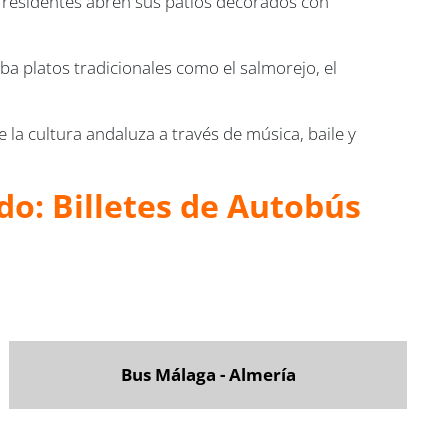
s residentes abren sus patios decorados con
eba platos tradicionales como el salmorejo, el
e la cultura andaluza a través de música, baile y
do: Billetes de Autobús
Bus Málaga - Almería