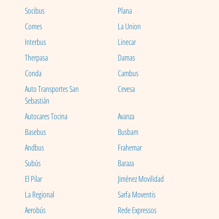
Socibus
Plana
Comes
La Union
Interbus
Linecar
Therpasa
Damas
Conda
Cambus
Auto Transportes San
Cevesa
Sebastián
Autocares Tocina
Avanza
Basebus
Busbam
Andbus
Frahemar
Subús
Baraza
El Pilar
Jiménez Movilidad
La Regional
Sarfa Moventis
Aerobús
Rede Expressos