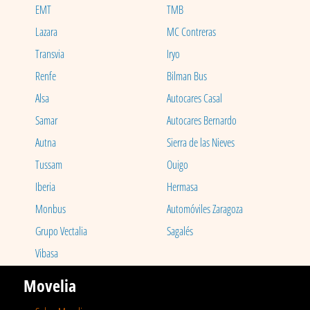
EMT
TMB
Lazara
MC Contreras
Transvia
Iryo
Renfe
Bilman Bus
Alsa
Autocares Casal
Samar
Autocares Bernardo
Autna
Sierra de las Nieves
Tussam
Ouigo
Iberia
Hermasa
Monbus
Automóviles Zaragoza
Grupo Vectalia
Sagalés
Vibasa
Movelia