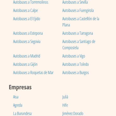
Autobuses a Torremolinos
Autobuses a Sevilla
Autobuses a Calpe
Autobuses a Fuengirola
Autobuses a El Ejido
Autobuses a Castellón de la
Plana
Autobuses a Estepona
Autobuses a Tarragona
Autobuses a Segovia
Autobuses a Santiago de
Compostela
Autobuses a Madrid
Autobuses a Vigo
Autobuses a Gijón
Autobuses a Toledo
Autobuses a Roquetas de Mar
Autobuses a Burgos
Empresas
Aisa
Julià
Agreda
Hife
La Burundesa
Jiménez Dorado