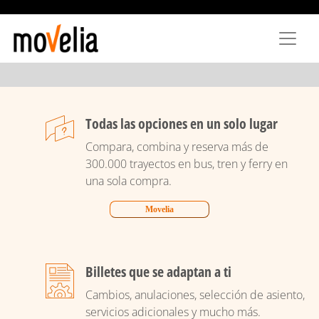
Pasar
al
contenido
principal
Todas las opciones en un solo lugar
Compara, combina y reserva más de
300.000 trayectos en bus, tren y ferry en
una sola compra.
Movelia
Billetes que se adaptan a ti
Cambios, anulaciones, selección de asiento,
servicios adicionales y mucho más.