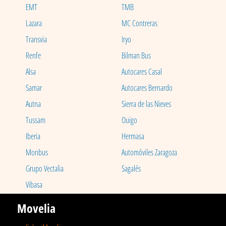
EMT
TMB
Lazara
MC Contreras
Transvia
Iryo
Renfe
Bilman Bus
Alsa
Autocares Casal
Samar
Autocares Bernardo
Autna
Sierra de las Nieves
Tussam
Ouigo
Iberia
Hermasa
Monbus
Automóviles Zaragoza
Grupo Vectalia
Sagalés
Vibasa
Movelia