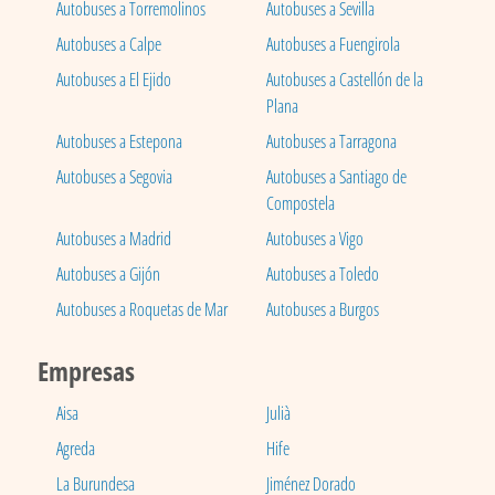
Autobuses a Torremolinos
Autobuses a Sevilla
Autobuses a Calpe
Autobuses a Fuengirola
Autobuses a El Ejido
Autobuses a Castellón de la
Plana
Autobuses a Estepona
Autobuses a Tarragona
Autobuses a Segovia
Autobuses a Santiago de
Compostela
Autobuses a Madrid
Autobuses a Vigo
Autobuses a Gijón
Autobuses a Toledo
Autobuses a Roquetas de Mar
Autobuses a Burgos
Empresas
Aisa
Julià
Agreda
Hife
La Burundesa
Jiménez Dorado