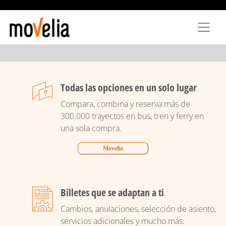
Pasar
al
contenido
principal
Todas las opciones en un solo lugar
Compara, combina y reserva más de
300.000 trayectos en bus, tren y ferry en
una sola compra.
Movelia
Billetes que se adaptan a ti
Cambios, anulaciones, selección de asiento,
servicios adicionales y mucho más.