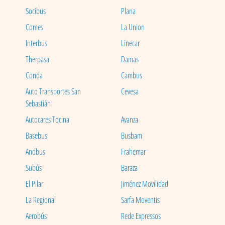
Socibus
Plana
Comes
La Union
Interbus
Linecar
Therpasa
Damas
Conda
Cambus
Auto Transportes San
Cevesa
Sebastián
Autocares Tocina
Avanza
Basebus
Busbam
Andbus
Frahemar
Subús
Baraza
El Pilar
Jiménez Movilidad
La Regional
Sarfa Moventis
Aerobús
Rede Expressos