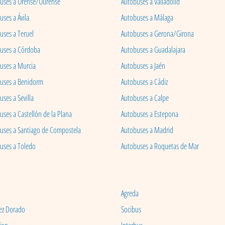
uses a Orense/Ourense
Autobuses a Valladolid
ses a Ávila
Autobuses a Málaga
uses a Teruel
Autobuses a Gerona/Girona
uses a Córdoba
Autobuses a Guadalajara
uses a Murcia
Autobuses a Jaén
uses a Benidorm
Autobuses a Cádiz
ses a Sevilla
Autobuses a Calpe
uses a Castellón de la Plana
Autobuses a Estepona
uses a Santiago de Compostela
Autobuses a Madrid
uses a Toledo
Autobuses a Roquetas de Mar
Agreda
ez Dorado
Socibus