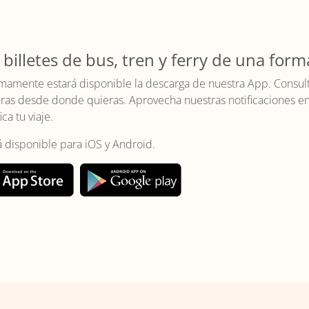
 billetes de bus, tren y ferry de una form
mamente estará disponible la descarga de nuestra App. Consulta 
as desde donde quieras. Aprovecha nuestras notificaciones en t
ica tu viaje.
á disponible para iOS y Android.