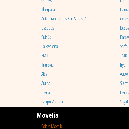
Comes
La Un
Therpasa
Dama
Auto Transportes San Sebastián
Ceves
Basebus
Busb
Subús
Baraz
La Regional
Sarfa
EMT
TMB
Transvia
Iryo
Alsa
Autoc
Autna
Sierra
Iberia
Herm
Grupo Vectalia
Sagal
Movelia
Sobre Movelia