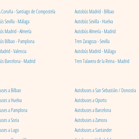
A Coruña - Santiago de Compostela
Autobús Madrid - Bilbao
s Sevilla - Málaga
Autobús Sevilla - Huelva
ús Madrid - Almería
Autobús Almería - Madrid
ús Bilbao - Pamplona
Tren Zaragoza - Sevilla
Madrid - Valencia
Autobús Madrid - Málaga
ús Barcelona - Madrid
Tren Talavera de la Reina - Madrid
uses a Bilbao
Autobuses a San Sebastián / Donostia
uses a Huelva
Autobuses a Oporto
uses a Pamplona
Autobuses a Barcelona
uses a Soria
Autobuses a Zamora
uses a Lugo
Autobuses a Santander