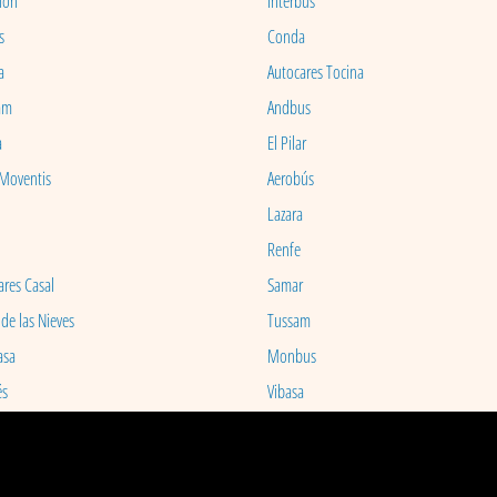
ion
Interbus
s
Conda
a
Autocares Tocina
am
Andbus
a
El Pilar
 Moventis
Aerobús
Lazara
Renfe
ares Casal
Samar
 de las Nieves
Tussam
asa
Monbus
és
Vibasa