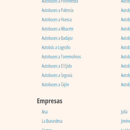
Autobuses a Pontevedra
Autob
Autobuses a Palencia
Autobu
Autobuses a Huesca
Autob
Autobuses a Albacete
Autob
Autobuses a Badajoz
Autob
Autobús a Logroño
Autob
Autobuses a Torremolinos
Autobu
Autobuses a El Ejido
Autob
Autobuses a Segovia
Autob
Autobuses a Gijón
Autob
Empresas
Aisa
Julià
La Burundesa
Jimén