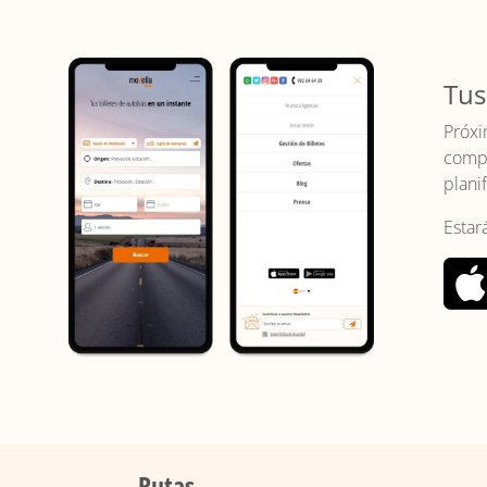
Tus
Próxi
compr
planif
Estar
Rutas