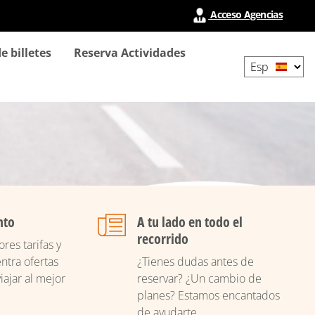
Acceso Agencias
Select
e billetes
Reserva Actividades
your
language
nto
A tu lado en todo el
recorrido
res tarifas y
ntra ofertas
¿Tienes dudas antes de
iajar al mejor
reservar? ¿Un cambio de
planes? Estamos encantados
de ayudarte.