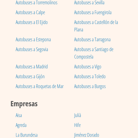
Autobuses a Torremolinos
Autobuses a Sevilla
Autobuses a Calpe
Autobuses a Fuengirola
Autobuses a El Ejido
Autobuses a Castellón de la
Plana
Autobuses a Estepona
Autobuses a Tarragona
Autobuses a Segovia
Autobuses a Santiago de
Compostela
Autobuses a Madrid
Autobuses a Vigo
Autobuses a Gijón
Autobuses a Toledo
Autobuses a Roquetas de Mar
Autobuses a Burgos
Empresas
Aisa
Julià
Agreda
Hife
La Burundesa
Jiménez Dorado