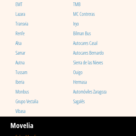
EMT
TMB
Lazara
MC Contreras
Transvia
Iryo
Renfe
Bilman Bus
Alsa
Autocares Casal
Samar
Autocares Bernardo
Autna
Sierra de las Nieves
Tussam
Ouigo
Iberia
Hermasa
Monbus
Automóviles Zaragoza
Grupo Vectalia
Sagalés
Vibasa
Movelia