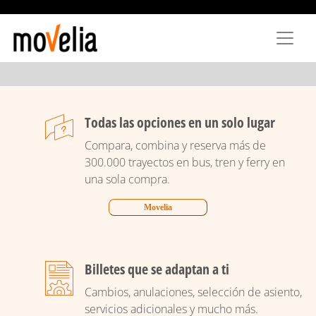
Pasar
al
contenido
principal
Todas las opciones en un solo lugar
Compara, combina y reserva más de
300.000 trayectos en bus, tren y ferry en
una sola compra.
Movelia
Billetes que se adaptan a ti
Cambios, anulaciones, selección de asiento,
servicios adicionales y mucho más.