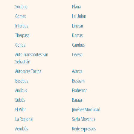
Socibus
Plana
Comes
La Union
Interbus
Linecar
Therpasa
Damas
Conda
Cambus
Auto Transportes San
Cevesa
Sebastián
Autocares Tocina
Avanza
Basebus
Busbam
Andbus
Frahemar
Subús
Baraza
El Pilar
Jiménez Movilidad
La Regional
Sarfa Moventis
Aerobús
Rede Expressos