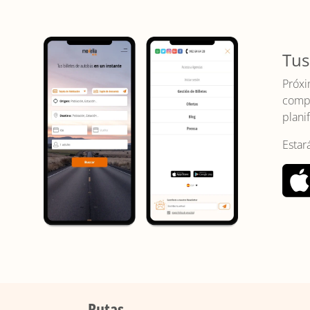
Tus
Próxi
compr
planif
Estar
Rutas