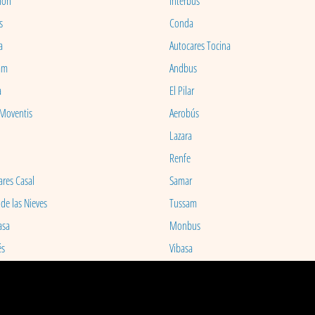
ion
Interbus
s
Conda
a
Autocares Tocina
am
Andbus
a
El Pilar
 Moventis
Aerobús
Lazara
Renfe
ares Casal
Samar
 de las Nieves
Tussam
asa
Monbus
és
Vibasa