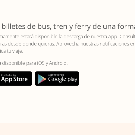
 billetes de bus, tren y ferry de una form
mamente estará disponible la descarga de nuestra App. Consulta 
as desde donde quieras. Aprovecha nuestras notificaciones en t
ica tu viaje.
á disponible para iOS y Android.