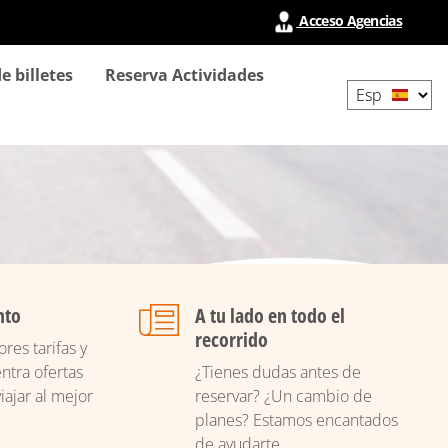
Acceso Agencias
Select
e billetes
Reserva Actividades
your
language
nto
A tu lado en todo el
recorrido
res tarifas y
ntra ofertas
¿Tienes dudas antes de
iajar al mejor
reservar? ¿Un cambio de
planes? Estamos encantados
de ayudarte.