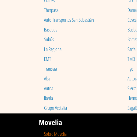
Comes
La Un
Therpasa
Dama
Auto Transportes San Sebastián
Ceves
Basebus
Busb
Subús
Baraz
La Regional
Sarfa
EMT
TMB
Transvia
Iryo
Alsa
Autoc
Autna
Sierra
Iberia
Herm
Grupo Vectalia
Sagal
Movelia
Sobre Movelia