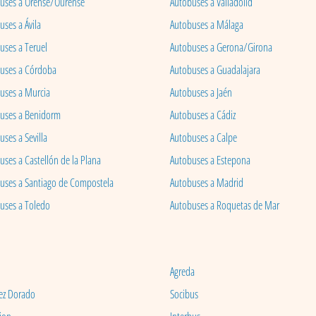
uses a Orense/Ourense
Autobuses a Valladolid
ses a Ávila
Autobuses a Málaga
uses a Teruel
Autobuses a Gerona/Girona
uses a Córdoba
Autobuses a Guadalajara
uses a Murcia
Autobuses a Jaén
uses a Benidorm
Autobuses a Cádiz
ses a Sevilla
Autobuses a Calpe
uses a Castellón de la Plana
Autobuses a Estepona
uses a Santiago de Compostela
Autobuses a Madrid
uses a Toledo
Autobuses a Roquetas de Mar
Agreda
ez Dorado
Socibus