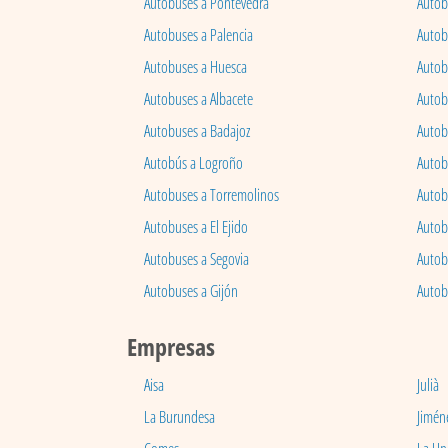
Autobuses a Pontevedra
Autob
Autobuses a Palencia
Autobu
Autobuses a Huesca
Autob
Autobuses a Albacete
Autob
Autobuses a Badajoz
Autob
Autobús a Logroño
Autob
Autobuses a Torremolinos
Autobu
Autobuses a El Ejido
Autob
Autobuses a Segovia
Autob
Autobuses a Gijón
Autob
Empresas
Aisa
Julià
La Burundesa
Jimén