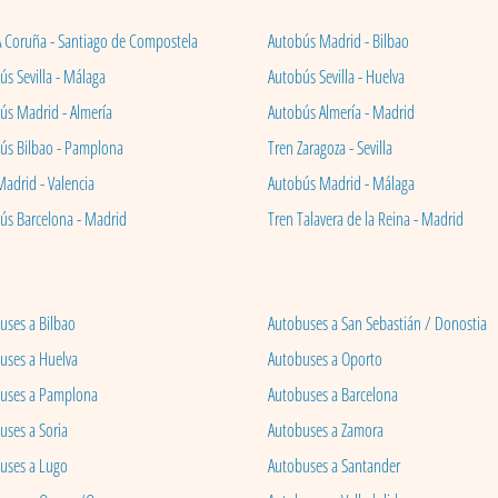
A Coruña - Santiago de Compostela
Autobús Madrid - Bilbao
s Sevilla - Málaga
Autobús Sevilla - Huelva
ús Madrid - Almería
Autobús Almería - Madrid
ús Bilbao - Pamplona
Tren Zaragoza - Sevilla
Madrid - Valencia
Autobús Madrid - Málaga
ús Barcelona - Madrid
Tren Talavera de la Reina - Madrid
uses a Bilbao
Autobuses a San Sebastián / Donostia
uses a Huelva
Autobuses a Oporto
uses a Pamplona
Autobuses a Barcelona
uses a Soria
Autobuses a Zamora
uses a Lugo
Autobuses a Santander