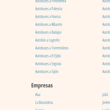
Autobuses a Pontevedra
Autob
Autobuses a Palencia
Autobu
Autobuses a Huesca
Autob
Autobuses a Albacete
Autob
Autobuses a Badajoz
Autob
Autobús a Logroño
Autob
Autobuses a Torremolinos
Autobu
Autobuses a El Ejido
Autob
Autobuses a Segovia
Autob
Autobuses a Gijón
Autob
Empresas
Aisa
Julià
La Burundesa
Jimén