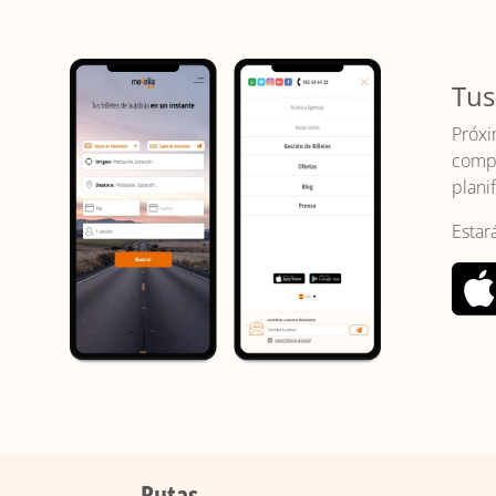
Tus
Próxi
compr
planif
Estar
Rutas