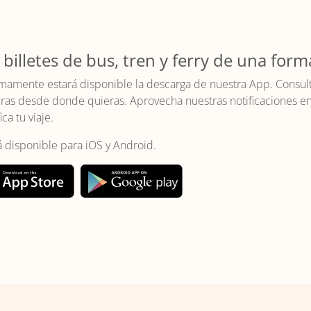
 billetes de bus, tren y ferry de una form
mamente estará disponible la descarga de nuestra App. Consulta 
as desde donde quieras. Aprovecha nuestras notificaciones en t
ica tu viaje.
á disponible para iOS y Android.