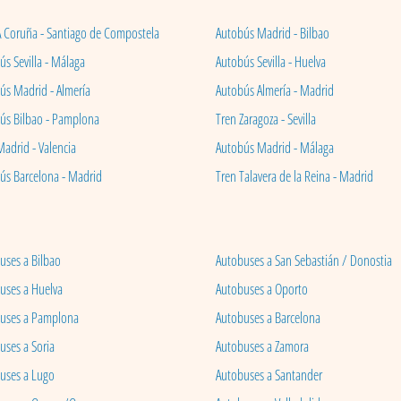
A Coruña - Santiago de Compostela
Autobús Madrid - Bilbao
s Sevilla - Málaga
Autobús Sevilla - Huelva
ús Madrid - Almería
Autobús Almería - Madrid
ús Bilbao - Pamplona
Tren Zaragoza - Sevilla
Madrid - Valencia
Autobús Madrid - Málaga
ús Barcelona - Madrid
Tren Talavera de la Reina - Madrid
uses a Bilbao
Autobuses a San Sebastián / Donostia
uses a Huelva
Autobuses a Oporto
uses a Pamplona
Autobuses a Barcelona
uses a Soria
Autobuses a Zamora
uses a Lugo
Autobuses a Santander