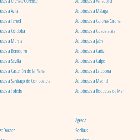
uses a Orense/Ourense
Autobuses a Valladolid
ses a Ávila
Autobuses a Málaga
uses a Teruel
Autobuses a Gerona/Girona
uses a Córdoba
Autobuses a Guadalajara
uses a Murcia
Autobuses a Jaén
uses a Benidorm
Autobuses a Cádiz
ses a Sevilla
Autobuses a Calpe
uses a Castellón de la Plana
Autobuses a Estepona
uses a Santiago de Compostela
Autobuses a Madrid
uses a Toledo
Autobuses a Roquetas de Mar
Agreda
ez Dorado
Socibus