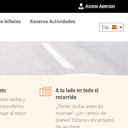
Acceso Agencias
Select
e billetes
Reserva Actividades
your
language
nto
A tu lado en todo el
recorrido
res tarifas y
ntra ofertas
¿Tienes dudas antes de
iajar al mejor
reservar? ¿Un cambio de
planes? Estamos encantados
de ayudarte.