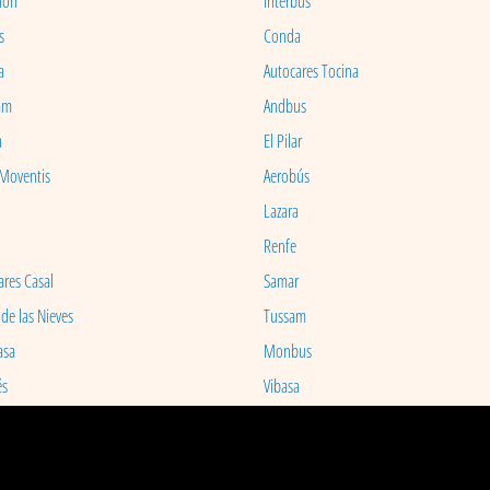
ion
Interbus
s
Conda
a
Autocares Tocina
am
Andbus
a
El Pilar
 Moventis
Aerobús
Lazara
Renfe
ares Casal
Samar
 de las Nieves
Tussam
asa
Monbus
és
Vibasa