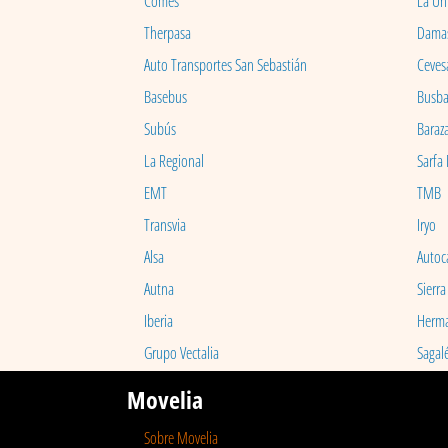
Comes
La Un
Therpasa
Dama
Auto Transportes San Sebastián
Ceves
Basebus
Busb
Subús
Baraz
La Regional
Sarfa
EMT
TMB
Transvia
Iryo
Alsa
Autoc
Autna
Sierra
Iberia
Herm
Grupo Vectalia
Sagal
Movelia
Sobre Movelia