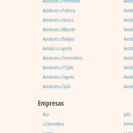
Autobuses a Pontevedra
Autob
Autobuses a Palencia
Autobu
Autobuses a Huesca
Autob
Autobuses a Albacete
Autob
Autobuses a Badajoz
Autob
Autobús a Logroño
Autob
Autobuses a Torremolinos
Autobu
Autobuses a El Ejido
Autob
Autobuses a Segovia
Autob
Autobuses a Gijón
Autob
Empresas
Aisa
Julià
La Burundesa
Jimén