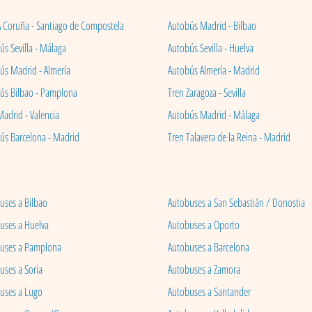
A Coruña - Santiago de Compostela
Autobús Madrid - Bilbao
s Sevilla - Málaga
Autobús Sevilla - Huelva
ús Madrid - Almería
Autobús Almería - Madrid
ús Bilbao - Pamplona
Tren Zaragoza - Sevilla
Madrid - Valencia
Autobús Madrid - Málaga
ús Barcelona - Madrid
Tren Talavera de la Reina - Madrid
uses a Bilbao
Autobuses a San Sebastián / Donostia
uses a Huelva
Autobuses a Oporto
uses a Pamplona
Autobuses a Barcelona
uses a Soria
Autobuses a Zamora
uses a Lugo
Autobuses a Santander