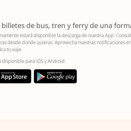
 billetes de bus, tren y ferry de una form
mamente estará disponible la descarga de nuestra App. Consulta 
as desde donde quieras. Aprovecha nuestras notificaciones en t
ica tu viaje.
á disponible para iOS y Android.