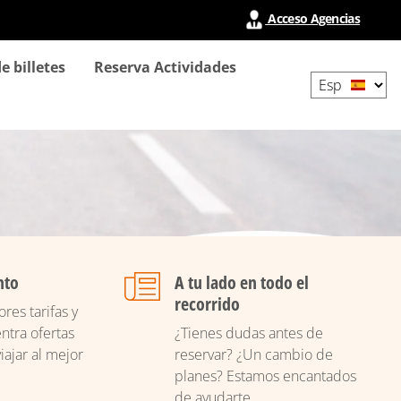
Acceso Agencias
Select
e billetes
Reserva Actividades
your
language
nto
A tu lado en todo el
recorrido
res tarifas y
ntra ofertas
¿Tienes dudas antes de
iajar al mejor
reservar? ¿Un cambio de
planes? Estamos encantados
de ayudarte.