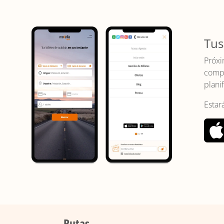
Tus
Próxi
compr
planif
Estar
Rutas