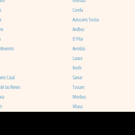
ion
Interbus
s
Conda
a
Autocares Tocina
am
Andbus
a
El Pilar
 Moventis
Aerobús
Lazara
Renfe
ares Casal
Samar
 de las Nieves
Tussam
asa
Monbus
és
Vibasa