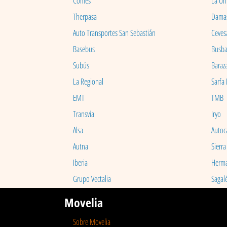
Comes
La Un
Therpasa
Dama
Auto Transportes San Sebastián
Ceves
Basebus
Busb
Subús
Baraz
La Regional
Sarfa
EMT
TMB
Transvia
Iryo
Alsa
Autoc
Autna
Sierra
Iberia
Herm
Grupo Vectalia
Sagal
Movelia
Sobre Movelia