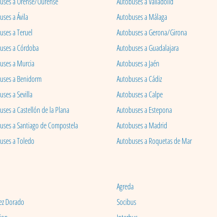
uses a Orense/Ourense
Autobuses a Valladolid
ses a Ávila
Autobuses a Málaga
uses a Teruel
Autobuses a Gerona/Girona
uses a Córdoba
Autobuses a Guadalajara
uses a Murcia
Autobuses a Jaén
uses a Benidorm
Autobuses a Cádiz
ses a Sevilla
Autobuses a Calpe
uses a Castellón de la Plana
Autobuses a Estepona
uses a Santiago de Compostela
Autobuses a Madrid
uses a Toledo
Autobuses a Roquetas de Mar
Agreda
ez Dorado
Socibus