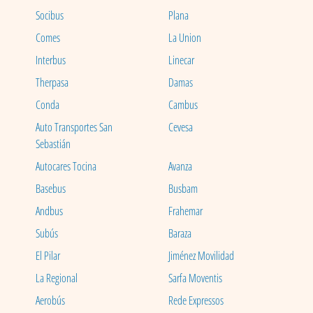
Socibus
Plana
Comes
La Union
Interbus
Linecar
Therpasa
Damas
Conda
Cambus
Auto Transportes San
Cevesa
Sebastián
Autocares Tocina
Avanza
Basebus
Busbam
Andbus
Frahemar
Subús
Baraza
El Pilar
Jiménez Movilidad
La Regional
Sarfa Moventis
Aerobús
Rede Expressos