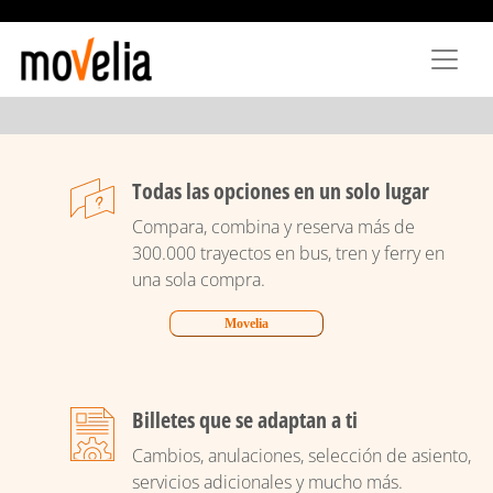
Pasar
al
contenido
principal
Todas las opciones en un solo lugar
Compara, combina y reserva más de
300.000 trayectos en bus, tren y ferry en
una sola compra.
Movelia
Billetes que se adaptan a ti
Cambios, anulaciones, selección de asiento,
servicios adicionales y mucho más.