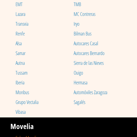
EMT
TMB
Lazara
MC Contreras
Transvia
Iryo
Renfe
Bilman Bus
Alsa
Autocares Casal
Samar
Autocares Bernardo
Autna
Sierra de las Nieves
Tussam
Ouigo
Iberia
Hermasa
Monbus
Automóviles Zaragoza
Grupo Vectalia
Sagalés
Vibasa
Movelia