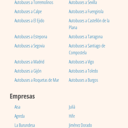
Autobuses a Torremolinos
Autobuses a Sevilla
Autobuses a Calpe
Autobuses a Fuengirola
Autobuses a El Ejido
Autobuses a Castellón de la
Plana
Autobuses a Estepona
Autobuses a Tarragona
Autobuses a Segovia
Autobuses a Santiago de
Compostela
Autobuses a Madrid
Autobuses a Vigo
Autobuses a Gijón
Autobuses a Toledo
Autobuses a Roquetas de Mar
Autobuses a Burgos
Empresas
Aisa
Julià
Agreda
Hife
La Burundesa
Jiménez Dorado