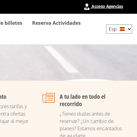
Acceso Agencias
Select
e billetes
Reserva Actividades
your
language
nto
A tu lado en todo el
recorrido
res tarifas y
ntra ofertas
¿Tienes dudas antes de
iajar al mejor
reservar? ¿Un cambio de
planes? Estamos encantados
de ayudarte.