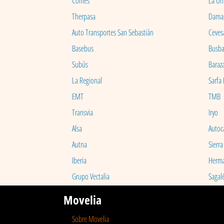
Comes
La Un
Therpasa
Dama
Auto Transportes San Sebastián
Ceves
Basebus
Busb
Subús
Baraz
La Regional
Sarfa
EMT
TMB
Transvia
Iryo
Alsa
Autoc
Autna
Sierra
Iberia
Herm
Grupo Vectalia
Sagal
Movelia
Sobre Movelia