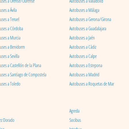
uses a Orense/Ourense
Autobuses a Valladolid
ses a Ávila
Autobuses a Málaga
uses a Teruel
Autobuses a Gerona/Girona
uses a Córdoba
Autobuses a Guadalajara
uses a Murcia
Autobuses a Jaén
uses a Benidorm
Autobuses a Cádiz
ses a Sevilla
Autobuses a Calpe
uses a Castellón de la Plana
Autobuses a Estepona
uses a Santiago de Compostela
Autobuses a Madrid
uses a Toledo
Autobuses a Roquetas de Mar
Agreda
ez Dorado
Socibus