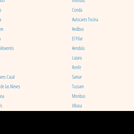
ion
Interbus
s
Conda
a
Autocares Tocina
am
Andbus
a
El Pilar
 Moventis
Aerobús
Lazara
Renfe
ares Casal
Samar
 de las Nieves
Tussam
asa
Monbus
és
Vibasa