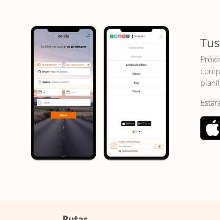
Tus
Próxi
compr
planif
Estar
Rutas