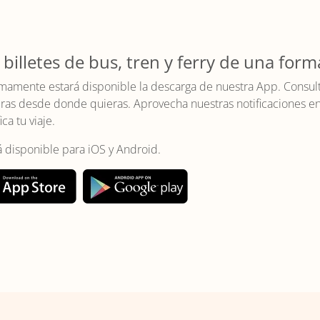
 billetes de bus, tren y ferry de una form
mamente estará disponible la descarga de nuestra App. Consulta 
as desde donde quieras. Aprovecha nuestras notificaciones en t
ica tu viaje.
á disponible para iOS y Android.