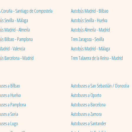
A Coruña - Santiago de Compostela
Autobús Madrid - Bilbao
s Sevilla - Málaga
Autobús Sevilla - Huelva
ús Madrid - Almería
Autobús Almería - Madrid
ús Bilbao - Pamplona
Tren Zaragoza - Sevilla
Madrid - Valencia
Autobús Madrid - Málaga
ús Barcelona - Madrid
Tren Talavera de la Reina - Madrid
uses a Bilbao
Autobuses a San Sebastián / Donostia
uses a Huelva
Autobuses a Oporto
uses a Pamplona
Autobuses a Barcelona
uses a Soria
Autobuses a Zamora
uses a Lugo
Autobuses a Santander