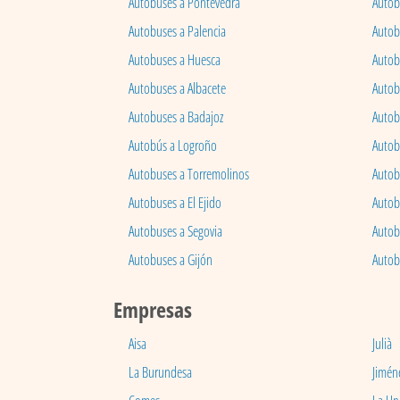
Autobuses a Pontevedra
Autob
Autobuses a Palencia
Autobu
Autobuses a Huesca
Autob
Autobuses a Albacete
Autob
Autobuses a Badajoz
Autob
Autobús a Logroño
Autob
Autobuses a Torremolinos
Autobu
Autobuses a El Ejido
Autob
Autobuses a Segovia
Autob
Autobuses a Gijón
Autob
Empresas
Aisa
Julià
La Burundesa
Jimén