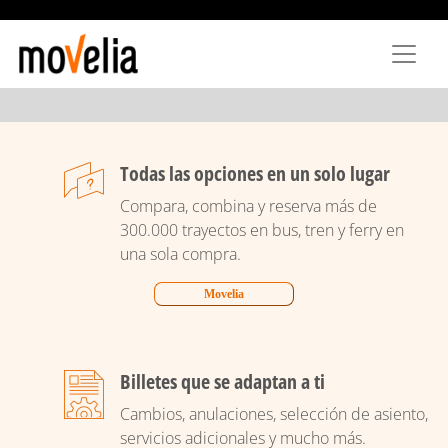
Pasar
al
contenido
principal
Todas las opciones en un solo lugar
Compara, combina y reserva más de
300.000 trayectos en bus, tren y ferry en
una sola compra.
Movelia
Billetes que se adaptan a ti
Cambios, anulaciones, selección de asiento,
servicios adicionales y mucho más.