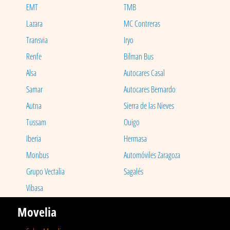
EMT
TMB
Lazara
MC Contreras
Transvia
Iryo
Renfe
Bilman Bus
Alsa
Autocares Casal
Samar
Autocares Bernardo
Autna
Sierra de las Nieves
Tussam
Ouigo
Iberia
Hermasa
Monbus
Automóviles Zaragoza
Grupo Vectalia
Sagalés
Vibasa
Movelia