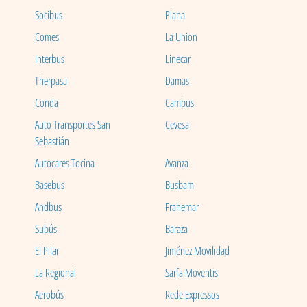
Socibus
Plana
Comes
La Union
Interbus
Linecar
Therpasa
Damas
Conda
Cambus
Auto Transportes San
Cevesa
Sebastián
Autocares Tocina
Avanza
Basebus
Busbam
Andbus
Frahemar
Subús
Baraza
El Pilar
Jiménez Movilidad
La Regional
Sarfa Moventis
Aerobús
Rede Expressos