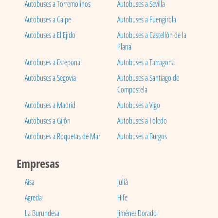
Autobuses a Torremolinos
Autobuses a Sevilla
Autobuses a Calpe
Autobuses a Fuengirola
Autobuses a El Ejido
Autobuses a Castellón de la
Plana
Autobuses a Estepona
Autobuses a Tarragona
Autobuses a Segovia
Autobuses a Santiago de
Compostela
Autobuses a Madrid
Autobuses a Vigo
Autobuses a Gijón
Autobuses a Toledo
Autobuses a Roquetas de Mar
Autobuses a Burgos
Empresas
Aisa
Julià
Agreda
Hife
La Burundesa
Jiménez Dorado