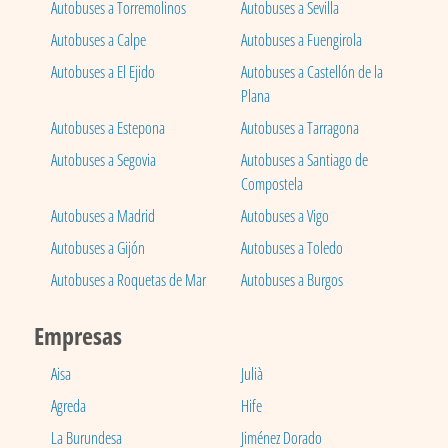
Autobuses a Torremolinos
Autobuses a Sevilla
Autobuses a Calpe
Autobuses a Fuengirola
Autobuses a El Ejido
Autobuses a Castellón de la
Plana
Autobuses a Estepona
Autobuses a Tarragona
Autobuses a Segovia
Autobuses a Santiago de
Compostela
Autobuses a Madrid
Autobuses a Vigo
Autobuses a Gijón
Autobuses a Toledo
Autobuses a Roquetas de Mar
Autobuses a Burgos
Empresas
Aisa
Julià
Agreda
Hife
La Burundesa
Jiménez Dorado