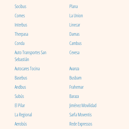
Socibus
Plana
Comes
La Union
Interbus
Linecar
Therpasa
Damas
Conda
Cambus
Auto Transportes San
Cevesa
Sebastián
Autocares Tocina
Avanza
Basebus
Busbam
Andbus
Frahemar
Subús
Baraza
El Pilar
Jiménez Movilidad
La Regional
Sarfa Moventis
Aerobús
Rede Expressos