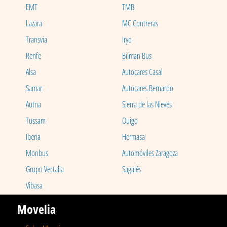
EMT
TMB
Lazara
MC Contreras
Transvia
Iryo
Renfe
Bilman Bus
Alsa
Autocares Casal
Samar
Autocares Bernardo
Autna
Sierra de las Nieves
Tussam
Ouigo
Iberia
Hermasa
Monbus
Automóviles Zaragoza
Grupo Vectalia
Sagalés
Vibasa
Movelia