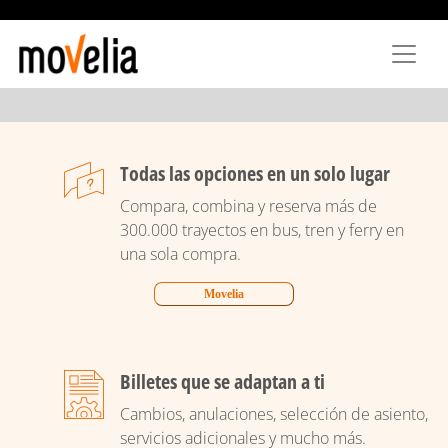
Pasar
al
contenido
principal
Todas las opciones en un solo lugar
Compara, combina y reserva más de
300.000 trayectos en bus, tren y ferry en
una sola compra.
Movelia
Billetes que se adaptan a ti
Cambios, anulaciones, selección de asiento,
servicios adicionales y mucho más.