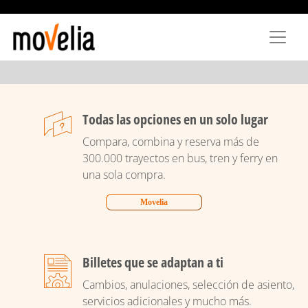
Pasar
al
contenido
principal
Todas las opciones en un solo lugar
Compara, combina y reserva más de
300.000 trayectos en bus, tren y ferry en
una sola compra.
Movelia
Billetes que se adaptan a ti
Cambios, anulaciones, selección de asiento,
servicios adicionales y mucho más.