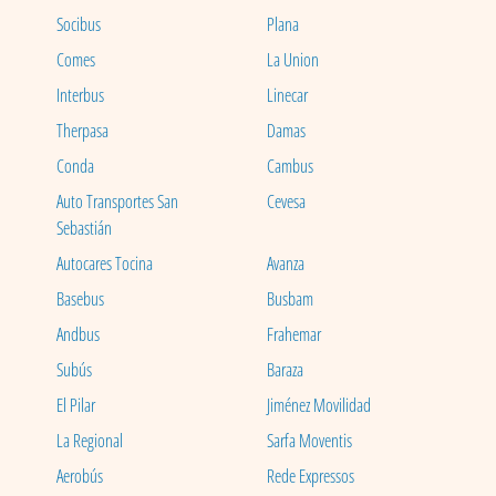
Socibus
Plana
Comes
La Union
Interbus
Linecar
Therpasa
Damas
Conda
Cambus
Auto Transportes San
Cevesa
Sebastián
Autocares Tocina
Avanza
Basebus
Busbam
Andbus
Frahemar
Subús
Baraza
El Pilar
Jiménez Movilidad
La Regional
Sarfa Moventis
Aerobús
Rede Expressos