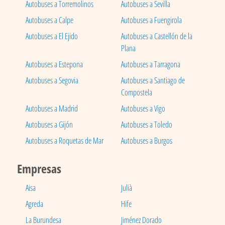
Autobuses a Torremolinos
Autobuses a Sevilla
Autobuses a Calpe
Autobuses a Fuengirola
Autobuses a El Ejido
Autobuses a Castellón de la
Plana
Autobuses a Estepona
Autobuses a Tarragona
Autobuses a Segovia
Autobuses a Santiago de
Compostela
Autobuses a Madrid
Autobuses a Vigo
Autobuses a Gijón
Autobuses a Toledo
Autobuses a Roquetas de Mar
Autobuses a Burgos
Empresas
Aisa
Julià
Agreda
Hife
La Burundesa
Jiménez Dorado