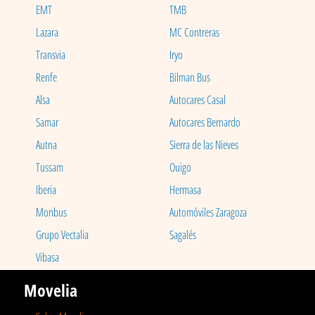
EMT
TMB
Lazara
MC Contreras
Transvia
Iryo
Renfe
Bilman Bus
Alsa
Autocares Casal
Samar
Autocares Bernardo
Autna
Sierra de las Nieves
Tussam
Ouigo
Iberia
Hermasa
Monbus
Automóviles Zaragoza
Grupo Vectalia
Sagalés
Vibasa
Movelia