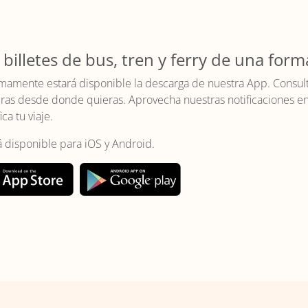
 billetes de bus, tren y ferry de una form
mamente estará disponible la descarga de nuestra App. Consulta 
as desde donde quieras. Aprovecha nuestras notificaciones en t
ica tu viaje.
á disponible para iOS y Android.