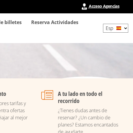
Acceso Agencias
Select
e billetes
Reserva Actividades
your
language
nto
A tu lado en todo el
recorrido
res tarifas y
ntra ofertas
¿Tienes dudas antes de
iajar al mejor
reservar? ¿Un cambio de
planes? Estamos encantados
de ayudarte.