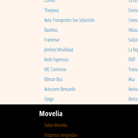
Comes
La Un
Therpasa
Dama
Auto Transportes San Sebastián
Ceves
Basebus
Vibas
Frahemar
Subú
Jiménez Movilidad
La Re
Rede Expressos
EMT
MC Contreras
Transv
Bilman Bus
Alsa
Autocares Bernardo
Autna
Ouigo
Iberia
Movelia
Sobre Movelia
Empresas Integradas