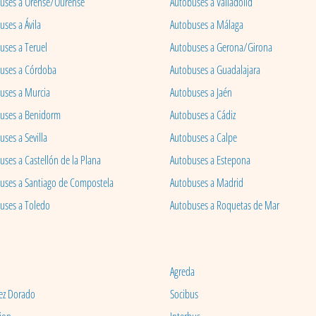
uses a Orense/Ourense
Autobuses a Valladolid
ses a Ávila
Autobuses a Málaga
uses a Teruel
Autobuses a Gerona/Girona
uses a Córdoba
Autobuses a Guadalajara
uses a Murcia
Autobuses a Jaén
uses a Benidorm
Autobuses a Cádiz
ses a Sevilla
Autobuses a Calpe
uses a Castellón de la Plana
Autobuses a Estepona
uses a Santiago de Compostela
Autobuses a Madrid
uses a Toledo
Autobuses a Roquetas de Mar
Agreda
ez Dorado
Socibus