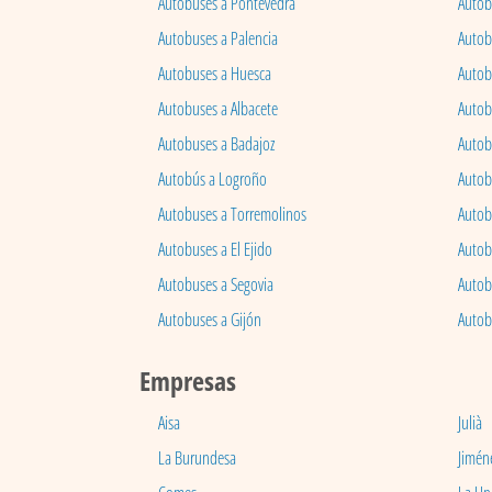
Autobuses a Pontevedra
Autob
Autobuses a Palencia
Autobu
Autobuses a Huesca
Autob
Autobuses a Albacete
Autob
Autobuses a Badajoz
Autob
Autobús a Logroño
Autob
Autobuses a Torremolinos
Autobu
Autobuses a El Ejido
Autob
Autobuses a Segovia
Autob
Autobuses a Gijón
Autob
Empresas
Aisa
Julià
La Burundesa
Jimén