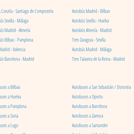
A Coruña - Santiago de Compostela
Autobús Madrid - Bilbao
s Sevilla - Málaga
Autobús Sevilla - Huelva
ús Madrid - Almería
Autobús Almería - Madrid
ús Bilbao - Pamplona
Tren Zaragoza - Sevilla
Madrid - Valencia
Autobús Madrid - Málaga
ús Barcelona - Madrid
Tren Talavera de la Reina - Madrid
uses a Bilbao
Autobuses a San Sebastián / Donostia
uses a Huelva
Autobuses a Oporto
uses a Pamplona
Autobuses a Barcelona
uses a Soria
Autobuses a Zamora
uses a Lugo
Autobuses a Santander