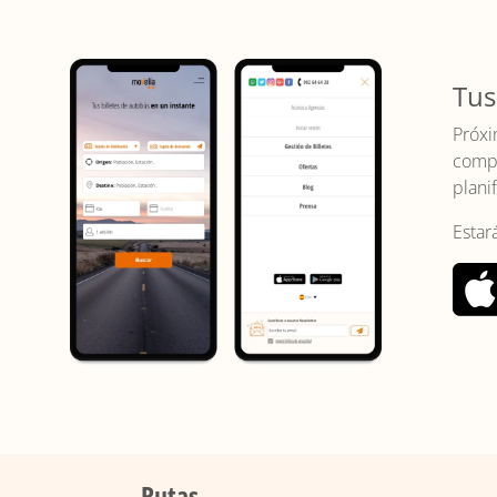
Tus
Próxi
compr
planif
Estar
Rutas