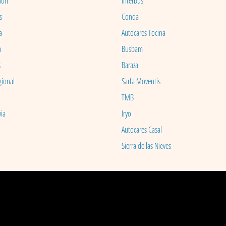
ion
Interbus
s
Conda
a
Autocares Tocina
a
Busbam
s
Baraza
gional
Sarfa Moventis
TMB
ia
Iryo
Autocares Casal
Sierra de las Nieves