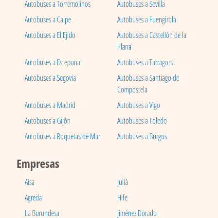
Autobuses a Torremolinos
Autobuses a Sevilla
Autobuses a Calpe
Autobuses a Fuengirola
Autobuses a El Ejido
Autobuses a Castellón de la
Plana
Autobuses a Estepona
Autobuses a Tarragona
Autobuses a Segovia
Autobuses a Santiago de
Compostela
Autobuses a Madrid
Autobuses a Vigo
Autobuses a Gijón
Autobuses a Toledo
Autobuses a Roquetas de Mar
Autobuses a Burgos
Empresas
Aisa
Julià
Agreda
Hife
La Burundesa
Jiménez Dorado