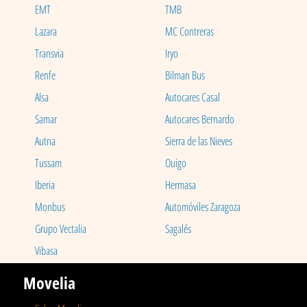
EMT
TMB
Lazara
MC Contreras
Transvia
Iryo
Renfe
Bilman Bus
Alsa
Autocares Casal
Samar
Autocares Bernardo
Autna
Sierra de las Nieves
Tussam
Ouigo
Iberia
Hermasa
Monbus
Automóviles Zaragoza
Grupo Vectalia
Sagalés
Vibasa
Movelia