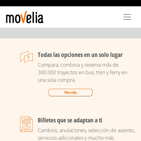
Pasar
al
contenido
principal
Todas las opciones en un solo lugar
Compara, combina y reserva más de
300.000 trayectos en bus, tren y ferry en
una sola compra.
Movelia
Billetes que se adaptan a ti
Cambios, anulaciones, selección de asiento,
servicios adicionales y mucho más.