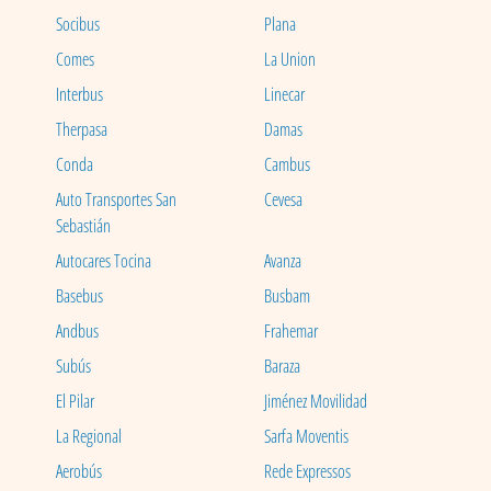
Socibus
Plana
Comes
La Union
Interbus
Linecar
Therpasa
Damas
Conda
Cambus
Auto Transportes San
Cevesa
Sebastián
Autocares Tocina
Avanza
Basebus
Busbam
Andbus
Frahemar
Subús
Baraza
El Pilar
Jiménez Movilidad
La Regional
Sarfa Moventis
Aerobús
Rede Expressos