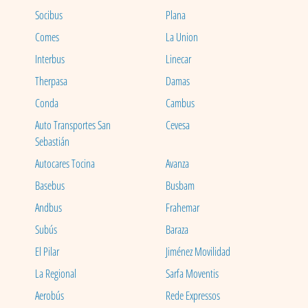
Socibus
Plana
Comes
La Union
Interbus
Linecar
Therpasa
Damas
Conda
Cambus
Auto Transportes San
Cevesa
Sebastián
Autocares Tocina
Avanza
Basebus
Busbam
Andbus
Frahemar
Subús
Baraza
El Pilar
Jiménez Movilidad
La Regional
Sarfa Moventis
Aerobús
Rede Expressos