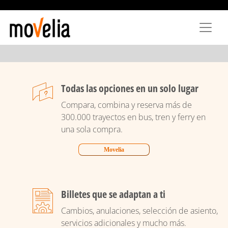
Pasar
al
contenido
principal
Todas las opciones en un solo lugar
Compara, combina y reserva más de
300.000 trayectos en bus, tren y ferry en
una sola compra.
Movelia
Billetes que se adaptan a ti
Cambios, anulaciones, selección de asiento,
servicios adicionales y mucho más.