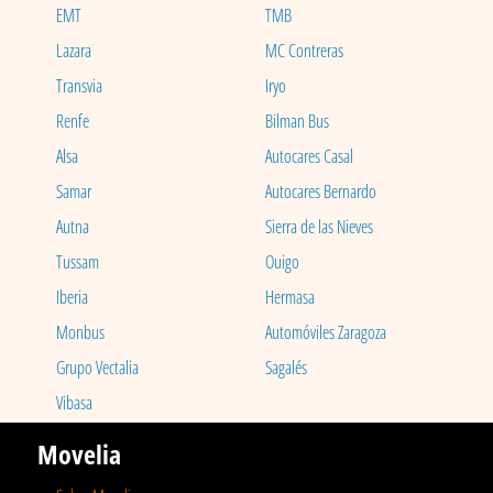
EMT
TMB
Lazara
MC Contreras
Transvia
Iryo
Renfe
Bilman Bus
Alsa
Autocares Casal
Samar
Autocares Bernardo
Autna
Sierra de las Nieves
Tussam
Ouigo
Iberia
Hermasa
Monbus
Automóviles Zaragoza
Grupo Vectalia
Sagalés
Vibasa
Movelia