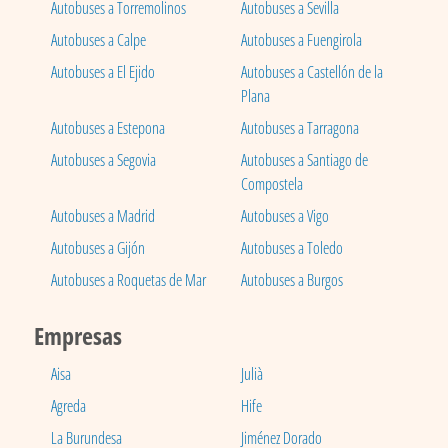
Autobuses a Torremolinos
Autobuses a Sevilla
Autobuses a Calpe
Autobuses a Fuengirola
Autobuses a El Ejido
Autobuses a Castellón de la
Plana
Autobuses a Estepona
Autobuses a Tarragona
Autobuses a Segovia
Autobuses a Santiago de
Compostela
Autobuses a Madrid
Autobuses a Vigo
Autobuses a Gijón
Autobuses a Toledo
Autobuses a Roquetas de Mar
Autobuses a Burgos
Empresas
Aisa
Julià
Agreda
Hife
La Burundesa
Jiménez Dorado