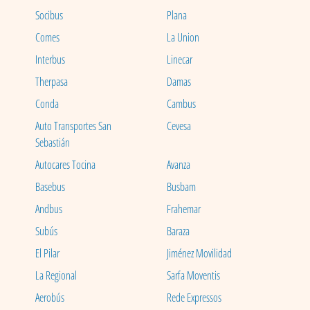
Socibus
Plana
Comes
La Union
Interbus
Linecar
Therpasa
Damas
Conda
Cambus
Auto Transportes San
Cevesa
Sebastián
Autocares Tocina
Avanza
Basebus
Busbam
Andbus
Frahemar
Subús
Baraza
El Pilar
Jiménez Movilidad
La Regional
Sarfa Moventis
Aerobús
Rede Expressos