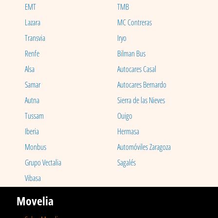
EMT
TMB
Lazara
MC Contreras
Transvia
Iryo
Renfe
Bilman Bus
Alsa
Autocares Casal
Samar
Autocares Bernardo
Autna
Sierra de las Nieves
Tussam
Ouigo
Iberia
Hermasa
Monbus
Automóviles Zaragoza
Grupo Vectalia
Sagalés
Vibasa
Movelia