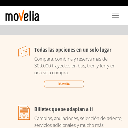
Pasar
al
contenido
principal
Todas las opciones en un solo lugar
Compara, combina y reserva más de
300.000 trayectos en bus, tren y ferry en
una sola compra.
Movelia
Billetes que se adaptan a ti
Cambios, anulaciones, selección de asiento,
servicios adicionales y mucho más.