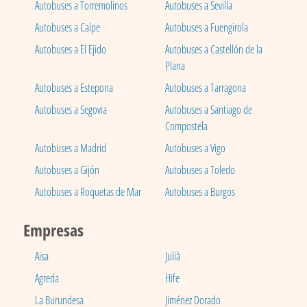
Autobuses a Torremolinos
Autobuses a Sevilla
Autobuses a Calpe
Autobuses a Fuengirola
Autobuses a El Ejido
Autobuses a Castellón de la
Plana
Autobuses a Estepona
Autobuses a Tarragona
Autobuses a Segovia
Autobuses a Santiago de
Compostela
Autobuses a Madrid
Autobuses a Vigo
Autobuses a Gijón
Autobuses a Toledo
Autobuses a Roquetas de Mar
Autobuses a Burgos
Empresas
Aisa
Julià
Agreda
Hife
La Burundesa
Jiménez Dorado