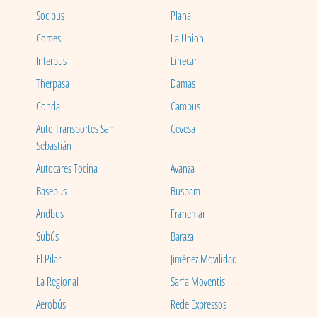
Socibus
Plana
Comes
La Union
Interbus
Linecar
Therpasa
Damas
Conda
Cambus
Auto Transportes San
Cevesa
Sebastián
Autocares Tocina
Avanza
Basebus
Busbam
Andbus
Frahemar
Subús
Baraza
El Pilar
Jiménez Movilidad
La Regional
Sarfa Moventis
Aerobús
Rede Expressos