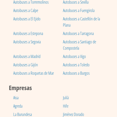
Autobuses a Torremolinos
Autobuses a Sevilla
Autobuses a Calpe
Autobuses a Fuengirola
Autobuses a El Ejido
Autobuses a Castellón de la
Plana
Autobuses a Estepona
Autobuses a Tarragona
Autobuses a Segovia
Autobuses a Santiago de
Compostela
Autobuses a Madrid
Autobuses a Vigo
Autobuses a Gijón
Autobuses a Toledo
Autobuses a Roquetas de Mar
Autobuses a Burgos
Empresas
Aisa
Julià
Agreda
Hife
La Burundesa
Jiménez Dorado