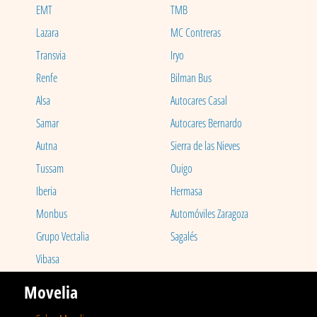
EMT
TMB
Lazara
MC Contreras
Transvia
Iryo
Renfe
Bilman Bus
Alsa
Autocares Casal
Samar
Autocares Bernardo
Autna
Sierra de las Nieves
Tussam
Ouigo
Iberia
Hermasa
Monbus
Automóviles Zaragoza
Grupo Vectalia
Sagalés
Vibasa
Movelia