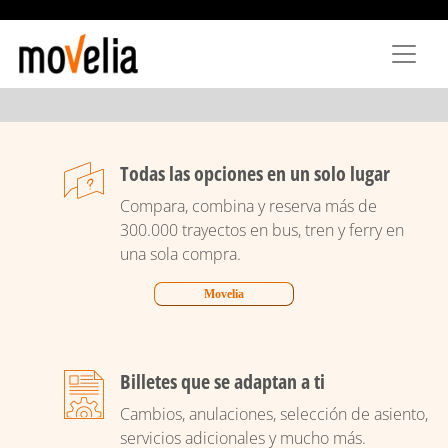
Pasar
al
contenido
principal
Todas las opciones en un solo lugar
Compara, combina y reserva más de
300.000 trayectos en bus, tren y ferry en
una sola compra.
Movelia
Billetes que se adaptan a ti
Cambios, anulaciones, selección de asiento,
servicios adicionales y mucho más.