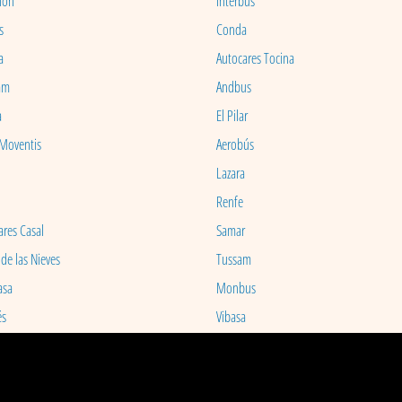
ion
Interbus
s
Conda
a
Autocares Tocina
am
Andbus
a
El Pilar
 Moventis
Aerobús
Lazara
Renfe
ares Casal
Samar
 de las Nieves
Tussam
asa
Monbus
és
Vibasa