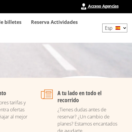
Acceso Agencias
Select
e billetes
Reserva Actividades
your
language
nto
A tu lado en todo el
recorrido
res tarifas y
ntra ofertas
¿Tienes dudas antes de
iajar al mejor
reservar? ¿Un cambio de
planes? Estamos encantados
de ayudarte.