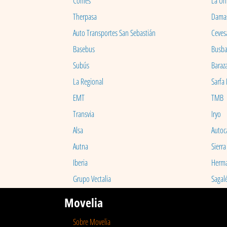
Comes
La Un
Therpasa
Dama
Auto Transportes San Sebastián
Ceves
Basebus
Busb
Subús
Baraz
La Regional
Sarfa
EMT
TMB
Transvia
Iryo
Alsa
Autoc
Autna
Sierra
Iberia
Herm
Grupo Vectalia
Sagal
Movelia
Sobre Movelia