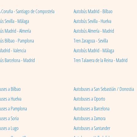
A Coruña - Santiago de Compostela
Autobús Madrid - Bilbao
s Sevilla - Málaga
Autobús Sevilla - Huelva
ús Madrid - Almería
Autobús Almería - Madrid
ús Bilbao - Pamplona
Tren Zaragoza - Sevilla
Madrid - Valencia
Autobús Madrid - Málaga
ús Barcelona - Madrid
Tren Talavera de la Reina - Madrid
uses a Bilbao
Autobuses a San Sebastián / Donostia
uses a Huelva
Autobuses a Oporto
uses a Pamplona
Autobuses a Barcelona
uses a Soria
Autobuses a Zamora
uses a Lugo
Autobuses a Santander