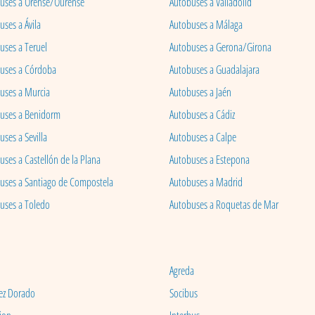
uses a Orense/Ourense
Autobuses a Valladolid
ses a Ávila
Autobuses a Málaga
uses a Teruel
Autobuses a Gerona/Girona
uses a Córdoba
Autobuses a Guadalajara
uses a Murcia
Autobuses a Jaén
uses a Benidorm
Autobuses a Cádiz
ses a Sevilla
Autobuses a Calpe
uses a Castellón de la Plana
Autobuses a Estepona
uses a Santiago de Compostela
Autobuses a Madrid
uses a Toledo
Autobuses a Roquetas de Mar
Agreda
ez Dorado
Socibus