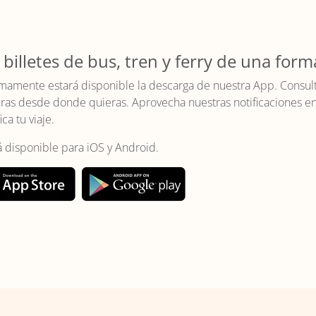
 billetes de bus, tren y ferry de una form
mamente estará disponible la descarga de nuestra App. Consulta 
as desde donde quieras. Aprovecha nuestras notificaciones en t
ica tu viaje.
á disponible para iOS y Android.