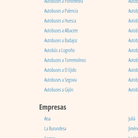
Autobuses a Pontevedra
Autob
Autobuses a Palencia
Autobu
Autobuses a Huesca
Autob
Autobuses a Albacete
Autob
Autobuses a Badajoz
Autob
Autobús a Logroño
Autob
Autobuses a Torremolinos
Autobu
Autobuses a El Ejido
Autob
Autobuses a Segovia
Autob
Autobuses a Gijón
Autob
Empresas
Aisa
Julià
La Burundesa
Jimén