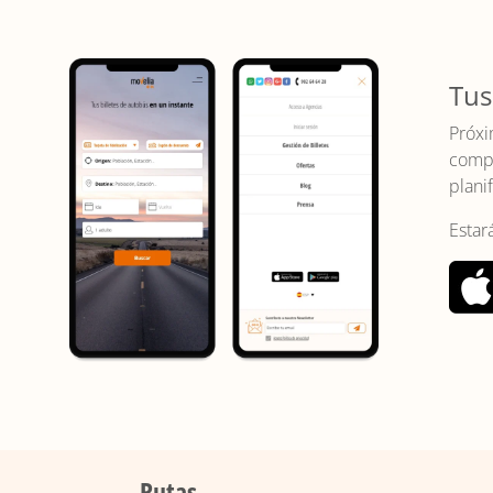
Tus
Próxi
compr
planif
Estar
Rutas