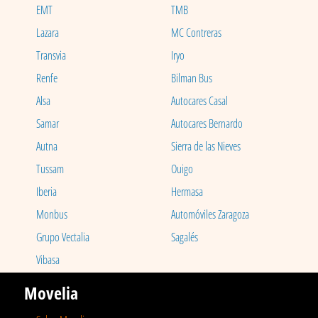
EMT
TMB
Lazara
MC Contreras
Transvia
Iryo
Renfe
Bilman Bus
Alsa
Autocares Casal
Samar
Autocares Bernardo
Autna
Sierra de las Nieves
Tussam
Ouigo
Iberia
Hermasa
Monbus
Automóviles Zaragoza
Grupo Vectalia
Sagalés
Vibasa
Movelia