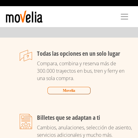
Pasar
al
contenido
principal
Todas las opciones en un solo lugar
Compara, combina y reserva más de
300.000 trayectos en bus, tren y ferry en
una sola compra.
Movelia
Billetes que se adaptan a ti
Cambios, anulaciones, selección de asiento,
servicios adicionales y mucho más.