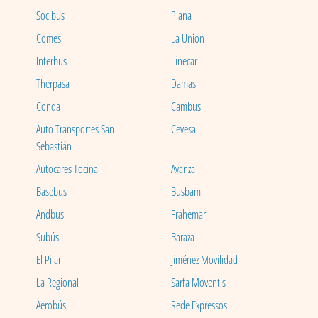
Socibus
Plana
Comes
La Union
Interbus
Linecar
Therpasa
Damas
Conda
Cambus
Auto Transportes San
Cevesa
Sebastián
Autocares Tocina
Avanza
Basebus
Busbam
Andbus
Frahemar
Subús
Baraza
El Pilar
Jiménez Movilidad
La Regional
Sarfa Moventis
Aerobús
Rede Expressos