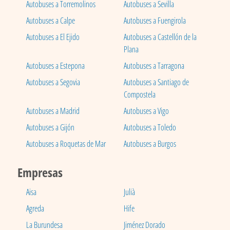
Autobuses a Torremolinos
Autobuses a Sevilla
Autobuses a Calpe
Autobuses a Fuengirola
Autobuses a El Ejido
Autobuses a Castellón de la
Plana
Autobuses a Estepona
Autobuses a Tarragona
Autobuses a Segovia
Autobuses a Santiago de
Compostela
Autobuses a Madrid
Autobuses a Vigo
Autobuses a Gijón
Autobuses a Toledo
Autobuses a Roquetas de Mar
Autobuses a Burgos
Empresas
Aisa
Julià
Agreda
Hife
La Burundesa
Jiménez Dorado