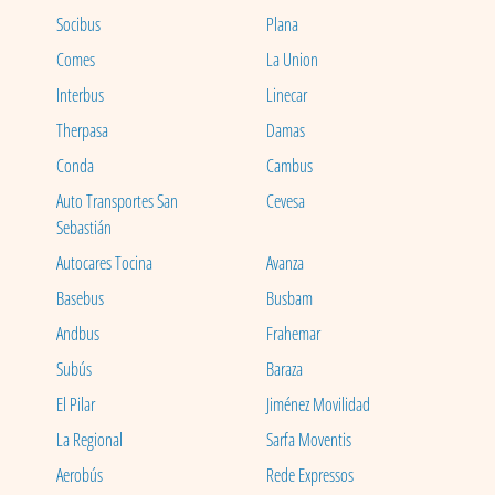
Socibus
Plana
Comes
La Union
Interbus
Linecar
Therpasa
Damas
Conda
Cambus
Auto Transportes San
Cevesa
Sebastián
Autocares Tocina
Avanza
Basebus
Busbam
Andbus
Frahemar
Subús
Baraza
El Pilar
Jiménez Movilidad
La Regional
Sarfa Moventis
Aerobús
Rede Expressos