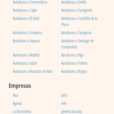
Autobuses a Torremolinos
Autobuses a Sevilla
Autobuses a Calpe
Autobuses a Fuengirola
Autobuses a El Ejido
Autobuses a Castellón de la
Plana
Autobuses a Estepona
Autobuses a Tarragona
Autobuses a Segovia
Autobuses a Santiago de
Compostela
Autobuses a Madrid
Autobuses a Vigo
Autobuses a Gijón
Autobuses a Toledo
Autobuses a Roquetas de Mar
Autobuses a Burgos
Empresas
Aisa
Julià
Agreda
Hife
La Burundesa
Jiménez Dorado