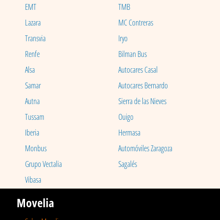
EMT
TMB
Lazara
MC Contreras
Transvia
Iryo
Renfe
Bilman Bus
Alsa
Autocares Casal
Samar
Autocares Bernardo
Autna
Sierra de las Nieves
Tussam
Ouigo
Iberia
Hermasa
Monbus
Automóviles Zaragoza
Grupo Vectalia
Sagalés
Vibasa
Movelia