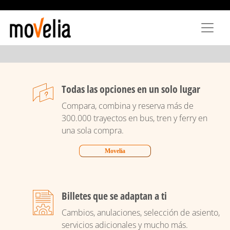
Pasar
al
contenido
principal
Todas las opciones en un solo lugar
Compara, combina y reserva más de
300.000 trayectos en bus, tren y ferry en
una sola compra.
Movelia
Billetes que se adaptan a ti
Cambios, anulaciones, selección de asiento,
servicios adicionales y mucho más.