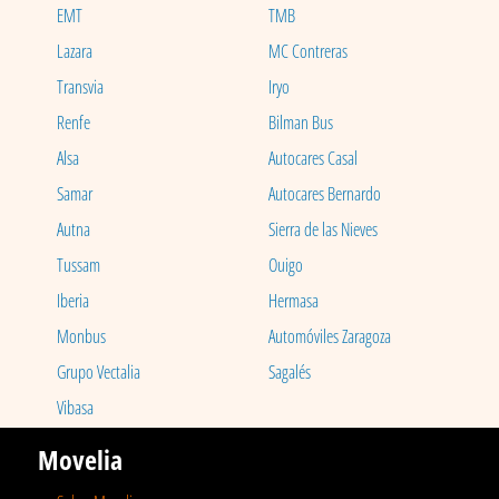
EMT
TMB
Lazara
MC Contreras
Transvia
Iryo
Renfe
Bilman Bus
Alsa
Autocares Casal
Samar
Autocares Bernardo
Autna
Sierra de las Nieves
Tussam
Ouigo
Iberia
Hermasa
Monbus
Automóviles Zaragoza
Grupo Vectalia
Sagalés
Vibasa
Movelia