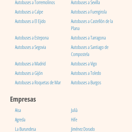
Autobuses a Torremolinos
Autobuses a Sevilla
Autobuses a Calpe
Autobuses a Fuengirola
Autobuses a El Ejido
Autobuses a Castellón de la
Plana
Autobuses a Estepona
Autobuses a Tarragona
Autobuses a Segovia
Autobuses a Santiago de
Compostela
Autobuses a Madrid
Autobuses a Vigo
Autobuses a Gijón
Autobuses a Toledo
Autobuses a Roquetas de Mar
Autobuses a Burgos
Empresas
Aisa
Julià
Agreda
Hife
La Burundesa
Jiménez Dorado