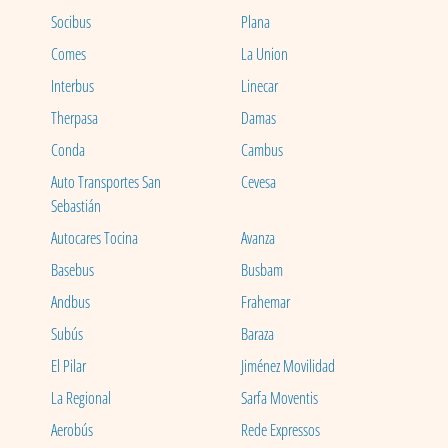
Socibus
Plana
Comes
La Union
Interbus
Linecar
Therpasa
Damas
Conda
Cambus
Auto Transportes San
Cevesa
Sebastián
Autocares Tocina
Avanza
Basebus
Busbam
Andbus
Frahemar
Subús
Baraza
El Pilar
Jiménez Movilidad
La Regional
Sarfa Moventis
Aerobús
Rede Expressos