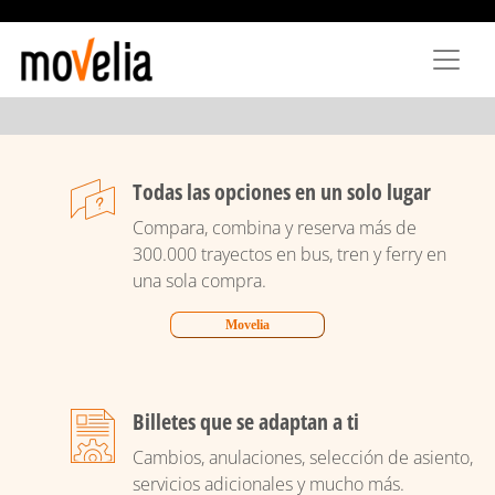
Pasar
al
contenido
principal
Todas las opciones en un solo lugar
Compara, combina y reserva más de
300.000 trayectos en bus, tren y ferry en
una sola compra.
Movelia
Billetes que se adaptan a ti
Cambios, anulaciones, selección de asiento,
servicios adicionales y mucho más.