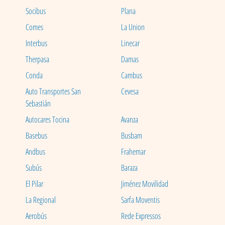
Socibus
Plana
Comes
La Union
Interbus
Linecar
Therpasa
Damas
Conda
Cambus
Auto Transportes San
Cevesa
Sebastián
Autocares Tocina
Avanza
Basebus
Busbam
Andbus
Frahemar
Subús
Baraza
El Pilar
Jiménez Movilidad
La Regional
Sarfa Moventis
Aerobús
Rede Expressos