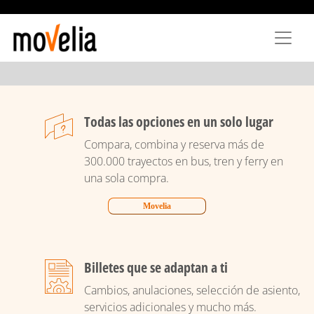
Pasar
al
contenido
principal
Todas las opciones en un solo lugar
Compara, combina y reserva más de
300.000 trayectos en bus, tren y ferry en
una sola compra.
Movelia
Billetes que se adaptan a ti
Cambios, anulaciones, selección de asiento,
servicios adicionales y mucho más.