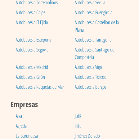
Autobuses a Torremolinos
Autobuses a Sevilla
Autobuses a Calpe
Autobuses a Fuengirola
Autobuses a El Ejido
Autobuses a Castellón de la
Plana
Autobuses a Estepona
Autobuses a Tarragona
Autobuses a Segovia
Autobuses a Santiago de
Compostela
Autobuses a Madrid
Autobuses a Vigo
Autobuses a Gijón
Autobuses a Toledo
Autobuses a Roquetas de Mar
Autobuses a Burgos
Empresas
Aisa
Julià
Agreda
Hife
La Burundesa
Jiménez Dorado