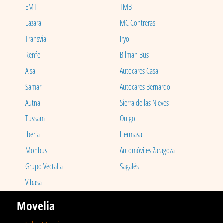
EMT
TMB
Lazara
MC Contreras
Transvia
Iryo
Renfe
Bilman Bus
Alsa
Autocares Casal
Samar
Autocares Bernardo
Autna
Sierra de las Nieves
Tussam
Ouigo
Iberia
Hermasa
Monbus
Automóviles Zaragoza
Grupo Vectalia
Sagalés
Vibasa
Movelia