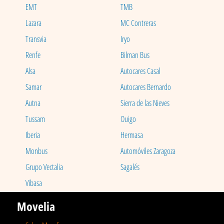
EMT
TMB
Lazara
MC Contreras
Transvia
Iryo
Renfe
Bilman Bus
Alsa
Autocares Casal
Samar
Autocares Bernardo
Autna
Sierra de las Nieves
Tussam
Ouigo
Iberia
Hermasa
Monbus
Automóviles Zaragoza
Grupo Vectalia
Sagalés
Vibasa
Movelia