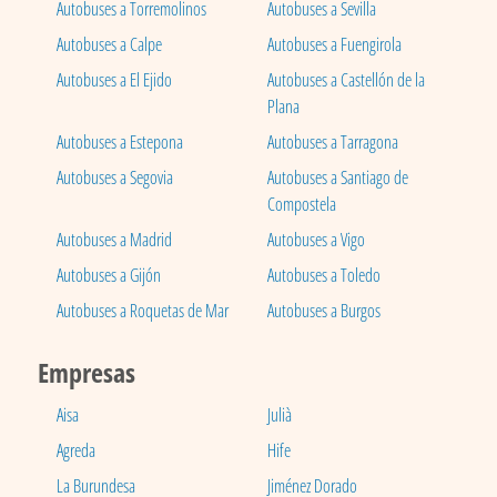
Autobuses a Torremolinos
Autobuses a Sevilla
Autobuses a Calpe
Autobuses a Fuengirola
Autobuses a El Ejido
Autobuses a Castellón de la
Plana
Autobuses a Estepona
Autobuses a Tarragona
Autobuses a Segovia
Autobuses a Santiago de
Compostela
Autobuses a Madrid
Autobuses a Vigo
Autobuses a Gijón
Autobuses a Toledo
Autobuses a Roquetas de Mar
Autobuses a Burgos
Empresas
Aisa
Julià
Agreda
Hife
La Burundesa
Jiménez Dorado