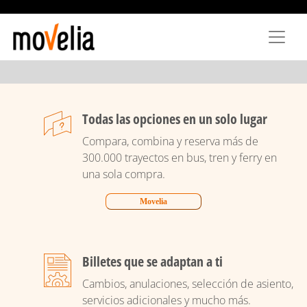
Pasar
al
contenido
principal
Todas las opciones en un solo lugar
Compara, combina y reserva más de
300.000 trayectos en bus, tren y ferry en
una sola compra.
Movelia
Billetes que se adaptan a ti
Cambios, anulaciones, selección de asiento,
servicios adicionales y mucho más.