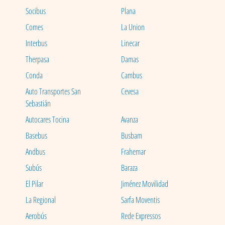
Socibus
Plana
Comes
La Union
Interbus
Linecar
Therpasa
Damas
Conda
Cambus
Auto Transportes San
Cevesa
Sebastián
Autocares Tocina
Avanza
Basebus
Busbam
Andbus
Frahemar
Subús
Baraza
El Pilar
Jiménez Movilidad
La Regional
Sarfa Moventis
Aerobús
Rede Expressos