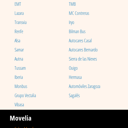
EMT
TMB
Lazara
MC Contreras
Transvia
Iryo
Renfe
Bilman Bus
Alsa
Autocares Casal
Samar
Autocares Bernardo
Autna
Sierra de las Nieves
Tussam
Ouigo
Iberia
Hermasa
Monbus
Automóviles Zaragoza
Grupo Vectalia
Sagalés
Vibasa
Movelia