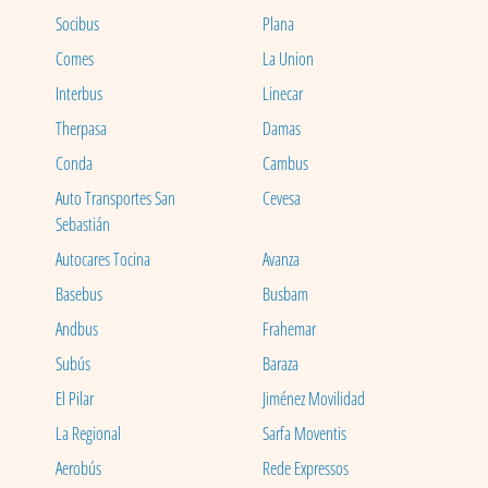
Socibus
Plana
Comes
La Union
Interbus
Linecar
Therpasa
Damas
Conda
Cambus
Auto Transportes San
Cevesa
Sebastián
Autocares Tocina
Avanza
Basebus
Busbam
Andbus
Frahemar
Subús
Baraza
El Pilar
Jiménez Movilidad
La Regional
Sarfa Moventis
Aerobús
Rede Expressos