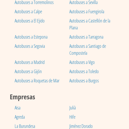
Autobuses a Torremolinos
Autobuses a Sevilla
Autobuses a Calpe
Autobuses a Fuengirola
Autobuses a El Ejido
Autobuses a Castellón de la
Plana
Autobuses a Estepona
Autobuses a Tarragona
Autobuses a Segovia
Autobuses a Santiago de
Compostela
Autobuses a Madrid
Autobuses a Vigo
Autobuses a Gijón
Autobuses a Toledo
Autobuses a Roquetas de Mar
Autobuses a Burgos
Empresas
Aisa
Julià
Agreda
Hife
La Burundesa
Jiménez Dorado