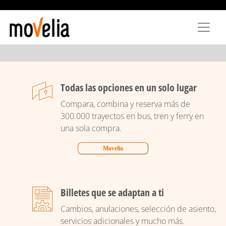
Pasar
al
contenido
principal
Todas las opciones en un solo lugar
Compara, combina y reserva más de
300.000 trayectos en bus, tren y ferry en
una sola compra.
Movelia
Billetes que se adaptan a ti
Cambios, anulaciones, selección de asiento,
servicios adicionales y mucho más.