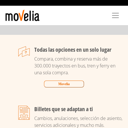
Pasar
al
contenido
principal
Todas las opciones en un solo lugar
Compara, combina y reserva más de
300.000 trayectos en bus, tren y ferry en
una sola compra.
Movelia
Billetes que se adaptan a ti
Cambios, anulaciones, selección de asiento,
servicios adicionales y mucho más.