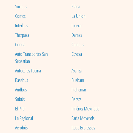
Socibus
Plana
Comes
La Union
Interbus
Linecar
Therpasa
Damas
Conda
Cambus
Auto Transportes San
Cevesa
Sebastián
Autocares Tocina
Avanza
Basebus
Busbam
Andbus
Frahemar
Subús
Baraza
El Pilar
Jiménez Movilidad
La Regional
Sarfa Moventis
Aerobús
Rede Expressos