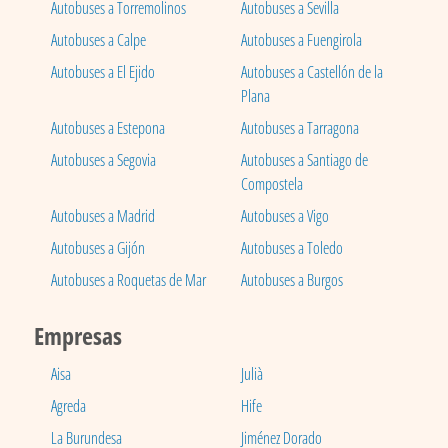
Autobuses a Torremolinos
Autobuses a Sevilla
Autobuses a Calpe
Autobuses a Fuengirola
Autobuses a El Ejido
Autobuses a Castellón de la
Plana
Autobuses a Estepona
Autobuses a Tarragona
Autobuses a Segovia
Autobuses a Santiago de
Compostela
Autobuses a Madrid
Autobuses a Vigo
Autobuses a Gijón
Autobuses a Toledo
Autobuses a Roquetas de Mar
Autobuses a Burgos
Empresas
Aisa
Julià
Agreda
Hife
La Burundesa
Jiménez Dorado