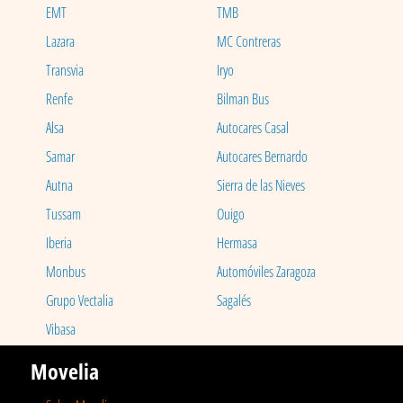
EMT
TMB
Lazara
MC Contreras
Transvia
Iryo
Renfe
Bilman Bus
Alsa
Autocares Casal
Samar
Autocares Bernardo
Autna
Sierra de las Nieves
Tussam
Ouigo
Iberia
Hermasa
Monbus
Automóviles Zaragoza
Grupo Vectalia
Sagalés
Vibasa
Movelia