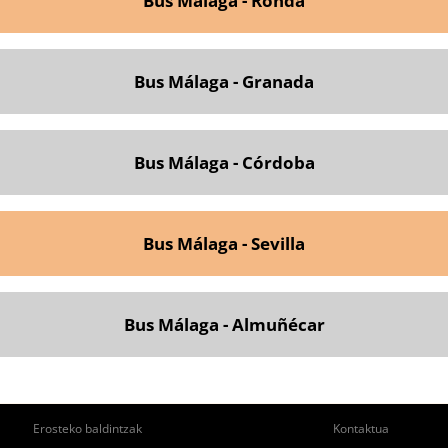
Bus Málaga - Ronda
Bus Málaga - Granada
Bus Málaga - Córdoba
Bus Málaga - Sevilla
Bus Málaga - Almuñécar
ie
Pie
Erosteko baldintzak
Kontaktua