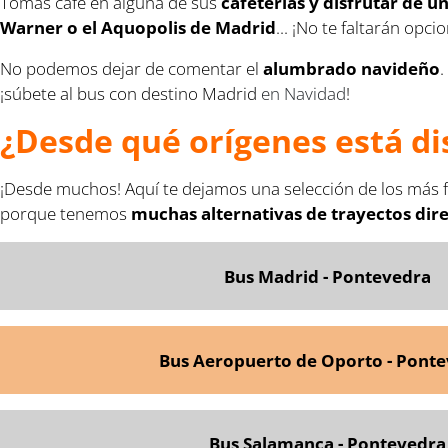
Tomas café en alguna de sus
cafeterías y disfrutar de u
Warner o el Aquopolis de Madrid
... ¡No te faltarán opci
No podemos dejar de comentar el
alumbrado navideño
.
¡súbete al bus con destino Madrid
en Navidad
!
¿Desde qué orígenes está di
¡Desde muchos! Aquí te dejamos una selección de los más f
porque tenemos
muchas alternativas de trayectos dir
Bus Madrid - Pontevedra
Bus Aeropuerto de Oporto - Pont
Bus Salamanca - Pontevedra