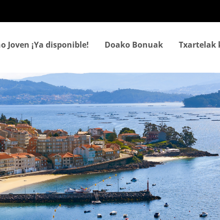
Skip
to
main
content
o Joven ¡Ya disponible!
Doako Bonuak
Txartelak