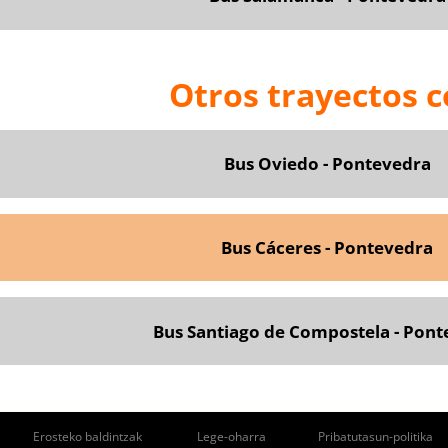
Otros trayectos 
Bus Oviedo - Pontevedra
Bus Cáceres - Pontevedra
Bus Santiago de Compostela - Pon
ie
Erosteko baldintzak
Lege-oharra
Pribatutasun-politika