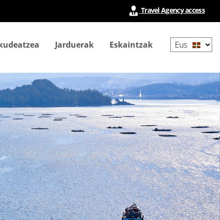
Travel Agency access
Select
 kudeatzea
Jarduerak
Eskaintzak
your
language