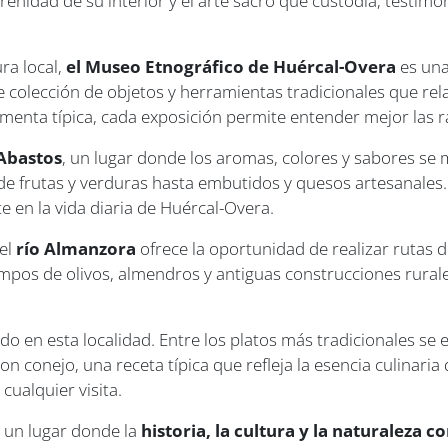
enidad de su interior y el arte sacro que custodia, testimoni
ura local,
el Museo Etnográfico de Huércal-Overa
es una
colección de objetos y herramientas tradicionales que relat
imenta típica, cada exposición permite entender mejor las ra
Abastos
, un lugar donde los aromas, colores y sabores se 
sde frutas y verduras hasta embutidos y quesos artesanale
e en la vida diaria de Huércal-Overa.
el
río Almanzora
ofrece la oportunidad de realizar rutas 
mpos de olivos, almendros y antiguas construcciones rural
 en esta localidad. Entre los platos más tradicionales se
on conejo, una receta típica que refleja la esencia culinaria
cualquier visita.
 un lugar donde la
historia, la cultura y la naturaleza