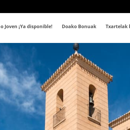
Skip
to
main
content
o Joven ¡Ya disponible!
Doako Bonuak
Txartelak