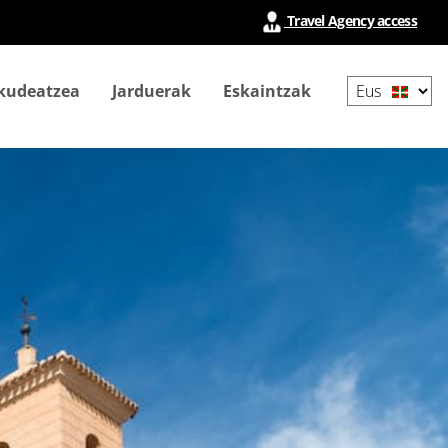
Travel Agency access
Select
 kudeatzea
Jarduerak
Eskaintzak
your
language