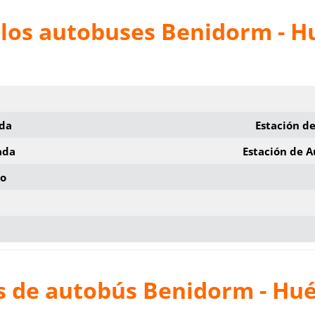
 los autobuses Benidorm - H
ida
Estación d
ada
Estación de 
io
s de autobús Benidorm - Hué