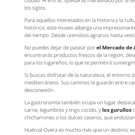
ciudad. Al entrar, quedarás maravillado por la ser
los siglos.
Para aquellos interesados en la historia y la cult
histórico, este museo alberga una impresionante 
del tiempo. Desde utensilios agrarios hasta vest
No puedes dejar de pasear por
el Mercado de 
encontrarás productos frescos de la región, de
para los lugareños, lo que te permitirá sumergirt
Si buscas disfrutar de la naturaleza, el entorno d
mediterráneos. Sus caminos te guiarán entre ca
desconexión.
La gastronomía también ocupa un lugar destacado
carne, legumbres y trigo cocido, y
los gurullos
c
chicharrones o los dulces caseros, que endulzan 
Huércal-Overa es mucho más que un destino; es