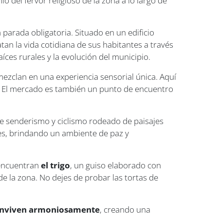
o del fervor religioso de la zona a lo largo de
 parada obligatoria. Situado en un edificio
an la vida cotidiana de sus habitantes a través
íces rurales y la evolución del municipio.
mezclan en una experiencia sensorial única. Aquí
s. El mercado es también un punto de encuentro
de senderismo y ciclismo rodeado de paisajes
es, brindando un ambiente de paz y
 encuentran
el trigo
, un guiso elaborado con
 de la zona. No dejes de probar las tortas de
 conviven armoniosamente
, creando una