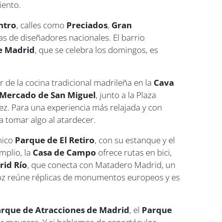
iento.
ntro
, calles como
Preciados
,
Gran
s de diseñadores nacionales. El barrio
e Madrid
, que se celebra los domingos, es
 de la cocina tradicional madrileña en la
Cava
Mercado de San Miguel
, junto a la Plaza
z. Para una experiencia más relajada y con
ra tomar algo al atardecer.
nico
Parque de El Retiro
, con su estanque y el
mplio, la
Casa de Campo
ofrece rutas en bici,
rid Río
, que conecta con Matadero Madrid, un
oz reúne réplicas de monumentos europeos y es
rque de Atracciones de Madrid
, el
Parque