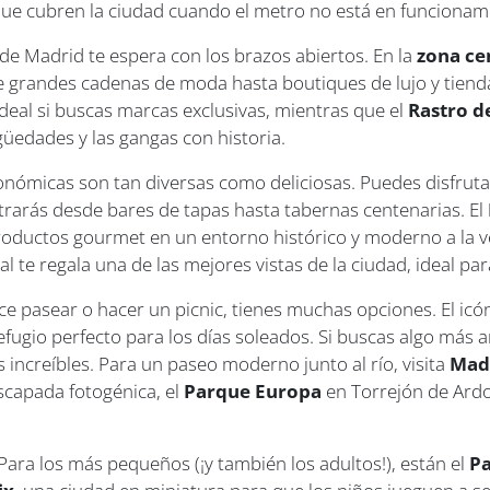
e cubren la ciudad cuando el metro no está en funcionam
 de Madrid te espera con los brazos abiertos. En la
zona ce
 grandes cadenas de moda hasta boutiques de lujo y tienda
s ideal si buscas marcas exclusivas, mientras que el
Rastro d
güedades y las gangas con historia.
onómicas son tan diversas como deliciosas. Puedes disfrutar
ntrarás desde bares de tapas hasta tabernas centenarias. El
roductos gourmet en un entorno histórico y moderno a la ve
al te regala una de las mejores vistas de la ciudad, ideal pa
ce pasear o hacer un picnic, tienes muchas opciones. El icó
refugio perfecto para los días soleados. Si buscas algo más a
s increíbles. Para un paseo moderno junto al río, visita
Mad
escapada fotogénica, el
Parque Europa
en Torrejón de Ard
Para los más pequeños (¡y también los adultos!), están el
Pa