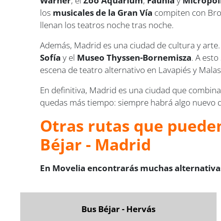
Warner
, el
Zoo Aquarium
,
Faunia
y
Micropol
los
musicales de la Gran Vía
compiten con Broa
llenan los teatros noche tras noche.
Además, Madrid es una ciudad de cultura y arte. 
Sofía
y el
Museo Thyssen-Bornemisza
. A est
escena de teatro alternativo en Lavapiés y Mala
En definitiva, Madrid es una ciudad que combina 
quedas más tiempo: siempre habrá algo nuevo q
Otras rutas que pueden
Béjar - Madrid
En Movelia encontrarás muchas alternativas
Bus Béjar - Hervás