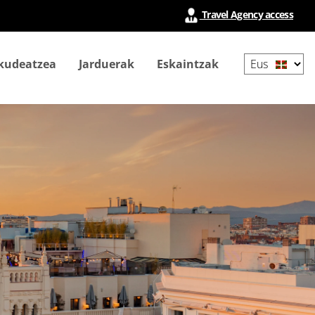
Travel Agency access
Select
 kudeatzea
Jarduerak
Eskaintzak
your
language