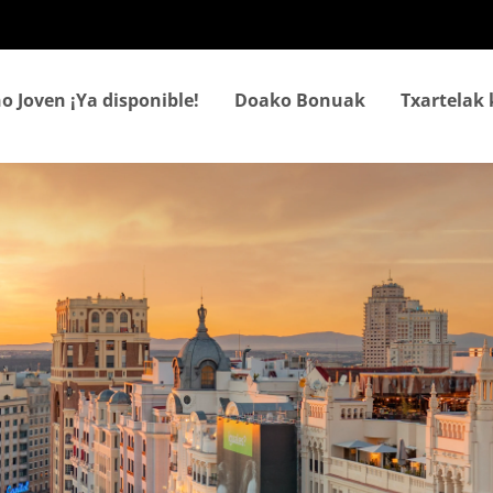
Skip
to
main
content
o Joven ¡Ya disponible!
Doako Bonuak
Txartelak