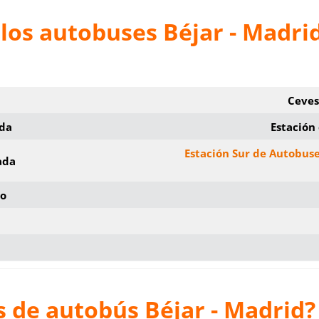
los autobuses Béjar - Madri
Ceves
ida
Estación
Estación Sur de Autobus
ada
io
 de autobús Béjar - Madrid?