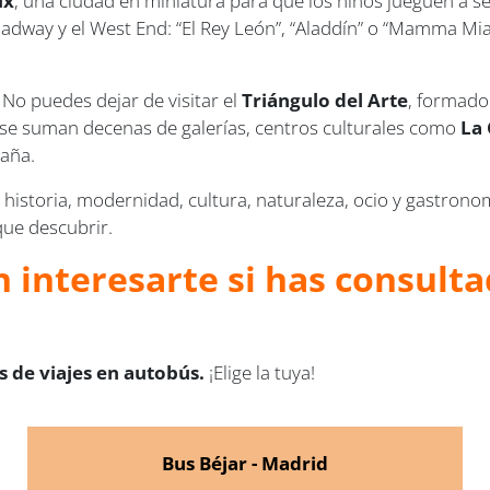
ix
, una ciudad en miniatura para que los niños jueguen a s
dway y el West End: “El Rey León”, “Aladdín” o “Mamma Mia
No puedes dejar de visitar el
Triángulo del Arte
, formado
o se suman decenas de galerías, centros culturales como
La
saña.
historia, modernidad, cultura, naturaleza, ocio y gastronom
ue descubrir.
 interesarte si has consulta
 de viajes en autobús.
¡Elige la tuya!
Bus Béjar - Madrid