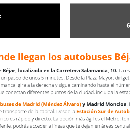
:
6
nde llegan los autobuses Béj
 Béjar, localizada en la Carretera Salamanca, 10.
La e
a un paseo de unos 5 minutos. Desde la Plaza Mayor, diríget
lamanca, gira a la derecha y sigue caminando hasta el núme
 conectan diferentes puntos de la ciudad, incluida la esta
obuses de Madrid (Méndez Álvaro)
y Madrid Moncloa
.
e transporte de la capital. Desde la
Estación Sur de Auto
órico es rápido y directo. La opción más ágil es el Metro: t
Renfe, podrás acceder a líneas que te dejan en áreas centr