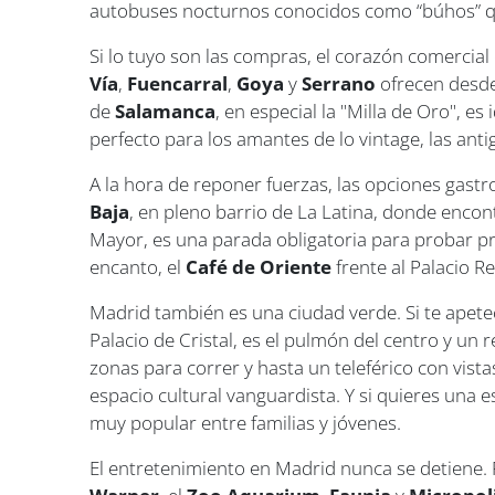
autobuses nocturnos conocidos como “búhos” qu
Si lo tuyo son las compras, el corazón comercial
Vía
,
Fuencarral
,
Goya
y
Serrano
ofrecen desde
de
Salamanca
, en especial la "Milla de Oro", e
perfecto para los amantes de lo vintage, las anti
A la hora de reponer fuerzas, las opciones gastr
Baja
, en pleno barrio de La Latina, donde enco
Mayor, es una parada obligatoria para probar p
encanto, el
Café de Oriente
frente al Palacio Re
Madrid también es una ciudad verde. Si te apete
Palacio de Cristal, es el pulmón del centro y un 
zonas para correr y hasta un teleférico con vista
espacio cultural vanguardista. Y si quieres una 
muy popular entre familias y jóvenes.
El entretenimiento en Madrid nunca se detiene. 