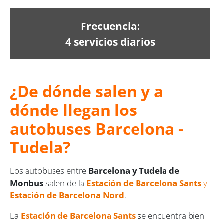
Frecuencia:
4 servicios diarios
¿De dónde salen y a
dónde llegan los
autobuses Barcelona -
Tudela?
Los autobuses entre
Barcelona y Tudela de
Monbus
salen de la
Estación de Barcelona Sants
y
Estación de Barcelona Nord
.
La
Estación de Barcelona Sants
s
e encuentra bien