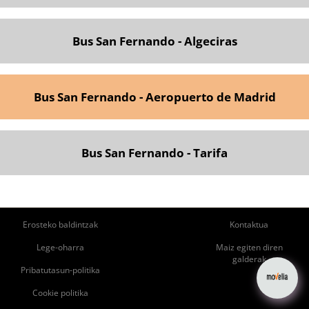
Bus San Fernando - Algeciras
Bus San Fernando - Aeropuerto de Madrid
Bus San Fernando - Tarifa
ie
Pie
Erosteko baldintzak
Kontaktua
de
de
Lege-oharra
Maiz egiten diren
galderak
página
Página
Pribatutasun-politika
Cookie politika
izquierdo
Derecho