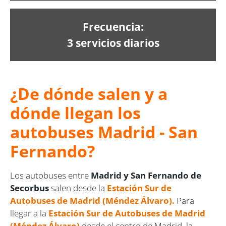
Frecuencia:
3 servicios diarios
¿De dónde salen y a
dónde llegan los
autobuses Madrid - San
Fernando?
Los autobuses entre
Madrid y San Fernando de
Secorbus
salen desde la
Estación Sur de
Autobuses de Madrid (Méndez Álvaro)
.
Para
llegar a la
Estación Sur de Autobuses de Madrid
(Méndez Álvaro)
desde el centro de Madrid, la