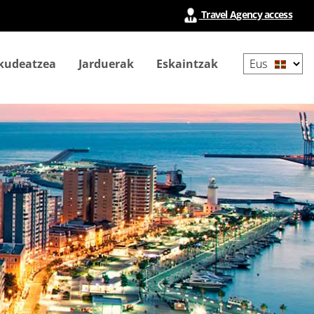
Travel Agency access
Select
 kudeatzea
Jarduerak
Eskaintzak
your
language