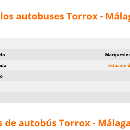
los autobuses Torrox - Mála
ida
Marquesina
ada
Estación 
io
s de autobús Torrox - Málag