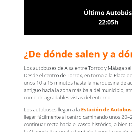
Último Autobús
22:05h
¿De dónde salen y a dó
Los autobuses de Alsa entre Torrox y Málaga sal
Desde el centro de Torrox, en torno a la Plaza d
unos 10 a 15 minutos hasta la marquesina de aut
antiguo hacia la zona más baja del municipio, at
como de agradables vistas del entorno.
Los autobuses llegan a la
Estación de Autobus
llegar fácilmente al centro caminando unos 20–25
continuar recto hacia el casco histórico, o bien
la Alameda Principal, y también tienes la opción