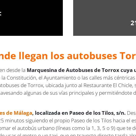
:
2
nde llegan los autobuses Tor
en desde la
Marquesina de Autobuses de Torrox cuya ubi
e la Constitución, el Ayuntamiento o las calles más céntrica
obuses de Torrox, ubicada junto al Restaurante El Chicle, s
ravesando algunas de sus vías principales y permitiéndote di
es de Málaga
, localizada en Paseo de los Tilos, s/n.
Desd
 minutos siguiendo el propio Paseo de los Tilos hacia el es
 tomar el autobús urbano (líneas como la 1, 3, 5 o 9) que t
 de usar el metro o un taxi, que en trayecto directo tarda a