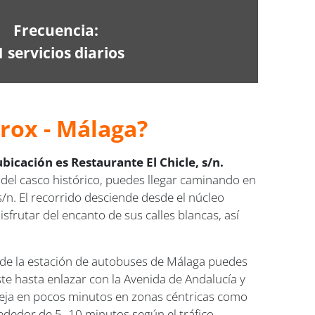
Frecuencia:
1 servicios diarios
rox - Málaga?
cación es Restaurante El Chicle, s/n.
s del casco histórico, puedes llegar caminando en
/n. El recorrido desciende desde el núcleo
sfrutar del encanto de sus calles blancas, así
e la estación de autobuses de Málaga puedes
te hasta enlazar con la Avenida de Andalucía y
e deja en pocos minutos en zonas céntricas como
lrededor de 5–10 minutos según el tráfico.