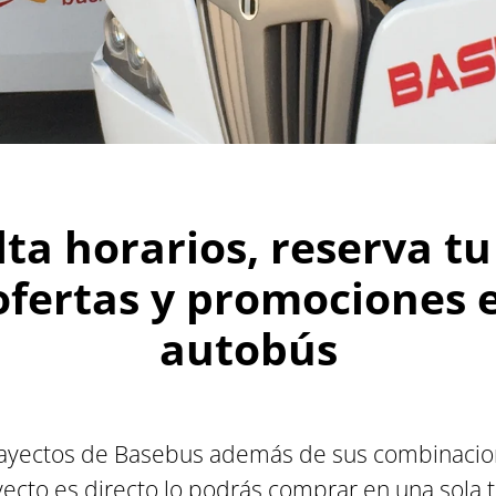
ta horarios, reserva tu 
fertas y promociones e
autobús
trayectos de Basebus además de sus combinacio
ayecto es directo lo podrás comprar en una sola