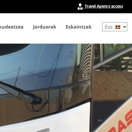
Travel Agency access
Select
 kudeatzea
Jarduerak
Eskaintzak
your
language