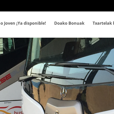
Skip
to
main
content
o Joven ¡Ya disponible!
Doako Bonuak
Txartelak