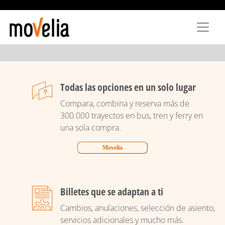
Skip
to
main
content
Todas las opciones en un solo lugar
Compara, combina y reserva más de
300.000 trayectos en bus, tren y ferry en
una sola compra.
Movelia
Billetes que se adaptan a ti
Cambios, anulaciones, selección de asiento,
servicios adicionales y mucho más.