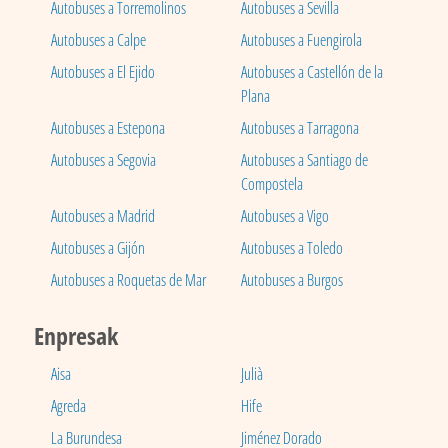
Autobuses a Torremolinos
Autobuses a Sevilla
Autobuses a Calpe
Autobuses a Fuengirola
Autobuses a El Ejido
Autobuses a Castellón de la
Plana
Autobuses a Estepona
Autobuses a Tarragona
Autobuses a Segovia
Autobuses a Santiago de
Compostela
Autobuses a Madrid
Autobuses a Vigo
Autobuses a Gijón
Autobuses a Toledo
Autobuses a Roquetas de Mar
Autobuses a Burgos
Enpresak
Aisa
Julià
Agreda
Hife
La Burundesa
Jiménez Dorado