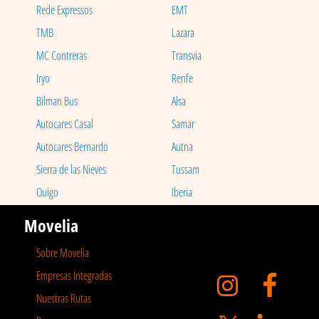
Rede Expressos
EMT
TMB
Lazara
MC Contreras
Transvia
Iryo
Renfe
Bilman Bus
Alsa
Autocares Casal
Samar
Autocares Bernardo
Autna
Sierra de las Nieves
Tussam
Ouigo
Iberia
Movelia
Sobre Movelia
Empresas Integradas
Nuestras Rutas