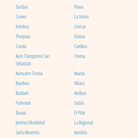
Socibus
Plana
Comes
La Union
Interbus
Linecar
Therpasa
Damas
Conda
Cambus
Auto Transportes San
Cevesa
Sebastián
Autocares Tocina
Avanza
Basebus
Vibasa
Busbam
Andbus
Frahemar
Subús
Baraza
El Pilar
Jiménez Movilidad
La Regional
Sarfa Moventis
Aerobús