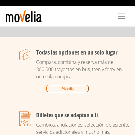
Skip
to
main
content
Todas las opciones en un solo lugar
Compara, combina y reserva más de
300.000 trayectos en bus, tren y ferry en
una sola compra.
Movelia
Billetes que se adaptan a ti
Cambios, anulaciones, selección de asiento,
servicios adicionales y mucho más.