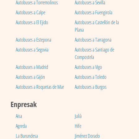
Autobuses a Torremolinos
Autobuses a Sevilla
Autobuses a Calpe
Autobuses a Fuengirola
Autobuses a El Ejido
Autobuses a Castellón de la
Plana
Autobuses a Estepona
Autobuses a Tarragona
Autobuses a Segovia
Autobuses a Santiago de
Compostela
Autobuses a Madrid
Autobuses a Vigo
Autobuses a Gijón
Autobuses a Toledo
Autobuses a Roquetas de Mar
Autobuses a Burgos
Enpresak
Aisa
Julià
Agreda
Hife
La Burundesa
Jiménez Dorado