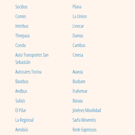
Socibus
Plana
Comes
La Union
Interbus
Linecar
Therpasa
Damas
Conda
Cambus
Auto Transportes San
Cevesa
Sebastián
Autocares Tocina
Avanza
Basebus
Busbam
Andbus
Frahemar
Subús
Baraza
El Pilar
Jiménez Movilidad
La Regional
Sarfa Moventis
Aerobús
Rede Expressos