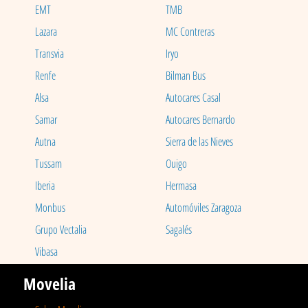
EMT
TMB
Lazara
MC Contreras
Transvia
Iryo
Renfe
Bilman Bus
Alsa
Autocares Casal
Samar
Autocares Bernardo
Autna
Sierra de las Nieves
Tussam
Ouigo
Iberia
Hermasa
Monbus
Automóviles Zaragoza
Grupo Vectalia
Sagalés
Vibasa
Movelia