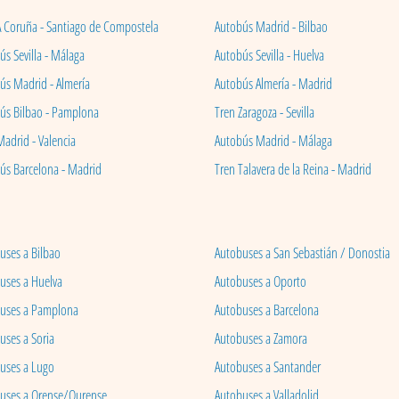
A Coruña - Santiago de Compostela
Autobús Madrid - Bilbao
s Sevilla - Málaga
Autobús Sevilla - Huelva
ús Madrid - Almería
Autobús Almería - Madrid
ús Bilbao - Pamplona
Tren Zaragoza - Sevilla
Madrid - Valencia
Autobús Madrid - Málaga
ús Barcelona - Madrid
Tren Talavera de la Reina - Madrid
uses a Bilbao
Autobuses a San Sebastián / Donostia
uses a Huelva
Autobuses a Oporto
uses a Pamplona
Autobuses a Barcelona
uses a Soria
Autobuses a Zamora
uses a Lugo
Autobuses a Santander
uses a Orense/Ourense
Autobuses a Valladolid