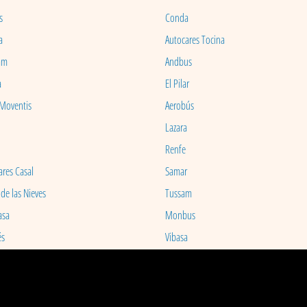
s
Conda
a
Autocares Tocina
am
Andbus
a
El Pilar
 Moventis
Aerobús
Lazara
Renfe
ares Casal
Samar
 de las Nieves
Tussam
asa
Monbus
és
Vibasa