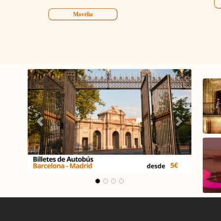
Movelia
Carrusel Barcelona -
Carrus
Madrid
M
Aurrekoa
Hurrengoa