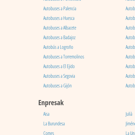
Autobuses a Palencia
Autobu
Autobuses a Huesca
Autob
Autobuses a Albacete
Autob
Autobuses a Badajoz
Autob
Autobús a Logroño
Autob
Autobuses a Torremolinos
Autobu
Autobuses a El Ejido
Autob
Autobuses a Segovia
Autob
Autobuses a Gijón
Autob
Enpresak
Aisa
Julià
La Burundesa
Jimén
Comes
La Un