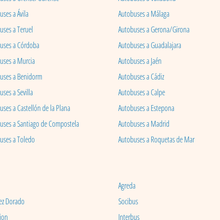
ses a Ávila
Autobuses a Málaga
uses a Teruel
Autobuses a Gerona/Girona
uses a Córdoba
Autobuses a Guadalajara
uses a Murcia
Autobuses a Jaén
uses a Benidorm
Autobuses a Cádiz
ses a Sevilla
Autobuses a Calpe
uses a Castellón de la Plana
Autobuses a Estepona
uses a Santiago de Compostela
Autobuses a Madrid
uses a Toledo
Autobuses a Roquetas de Mar
Agreda
ez Dorado
Socibus
ion
Interbus