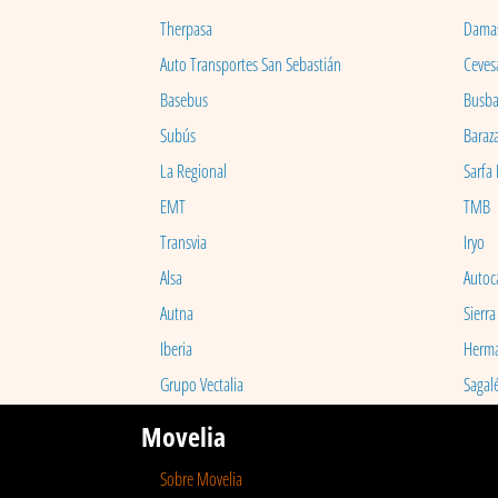
Therpasa
Dama
Auto Transportes San Sebastián
Ceves
Basebus
Busb
Subús
Baraz
La Regional
Sarfa
EMT
TMB
Transvia
Iryo
Alsa
Autoc
Autna
Sierra
Iberia
Herm
Grupo Vectalia
Sagal
Movelia
Sobre Movelia