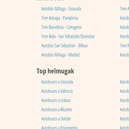
Autobús Málaga - Granada
Tren 
Tren Astorga - Pamplona
Autobú
Tren Barcelona - Cartagena
Autob
Tren Ávila - San Sebastián/Donostia
Autob
Autobús San Sebastián - Bilbao
Tren 
Autobús Málaga - Madrid
Autob
Top helmugak
Autobuses a Granada
Autob
Autobuses a Valencia
Autob
Autobuses a Lisboa
Autob
Autobuses a Alicante
Autob
Autobuses a Oviedo
Autob
Autobuses a Pontevedra
Autob