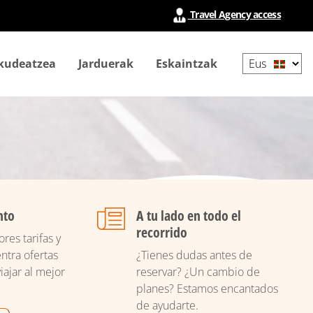
Travel Agency access
Select
 kudeatzea
Jarduerak
Eskaintzak
your
language
nto
A tu lado en todo el
recorrido
res tarifas y
ntra ofertas
¿Tienes dudas antes de
iajar al mejor
reservar? ¿Un cambio de
planes? Estamos encantados
de ayudarte.