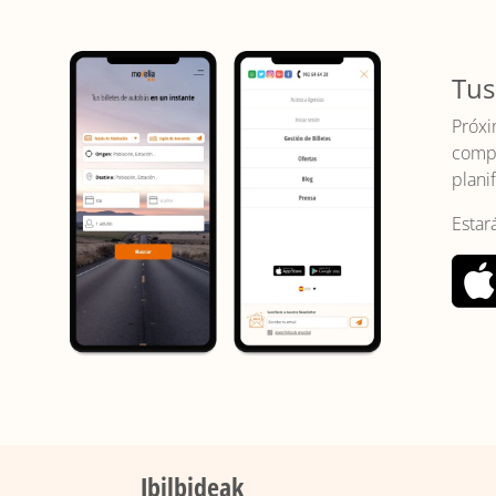
Tus
Próxi
compr
planif
Estar
Ibilbideak