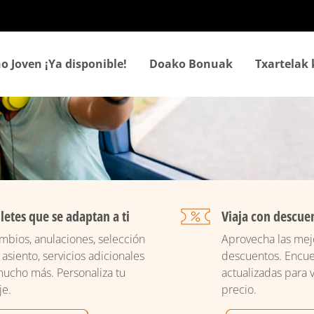
Skip
to
main
content
o Joven ¡Ya disponible!
Doako Bonuak
Txartelak
lletes que se adaptan a ti
Viaja con descue
mbios, anulaciones, selección
Aprovecha las mejo
 asiento, servicios adicionales
descuentos. Encue
mucho más. Personaliza tu
actualizadas para v
je.
precio.