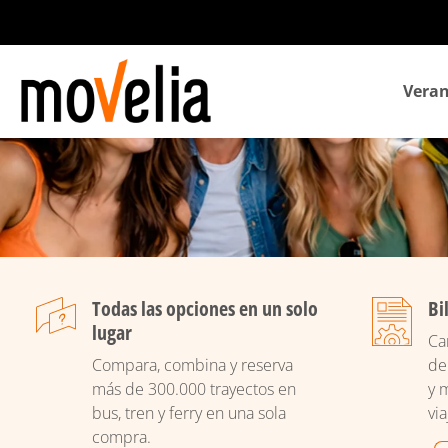
Navegación
Veran
principal
Todas las opciones en un solo
Bi
lugar
Ca
Compara, combina y reserva
de
más de 300.000 trayectos en
y 
bus, tren y ferry en una sola
via
compra.