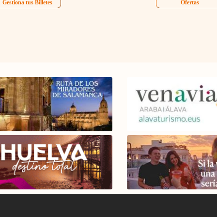
Gestiona tus Billetes
Ofertas
el Madrid -
álaga