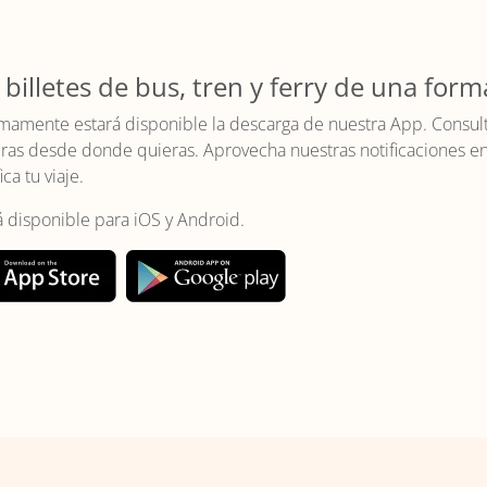
 billetes de bus, tren y ferry de una form
mamente estará disponible la descarga de nuestra App. Consulta 
as desde donde quieras. Aprovecha nuestras notificaciones en t
ica tu viaje.
á disponible para iOS y Android.