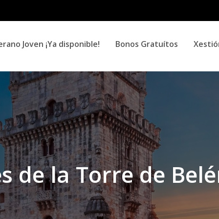
Ir
o
contido
principal
erano Joven ¡Ya disponible!
Bonos Gratuítos
Xestió
s de la Torre de Bel