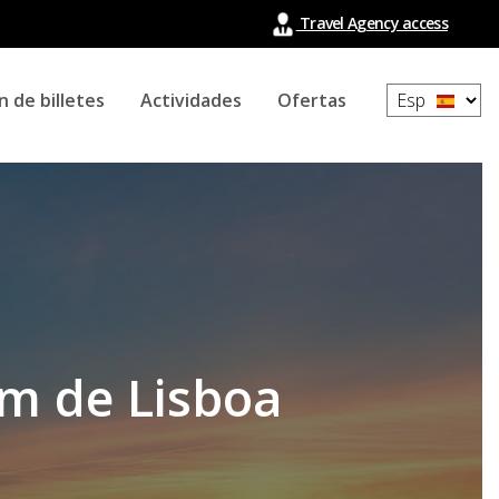
Travel Agency access
Select
n de billetes
Actividades
Ofertas
your
language
ém de Lisboa