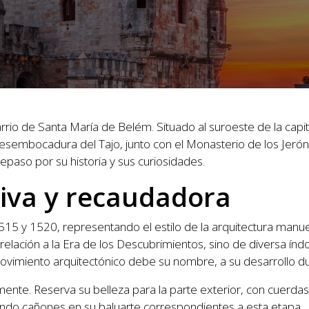
rio de Santa María de Belém. Situado al suroeste de la capi
 desembocadura del Tajo, junto con el Monasterio de los Jerón
paso por su historia y sus curiosidades.
siva y recaudadora
15 y 1520, representando el estilo de la arquitectura manueli
ación a la Era de los Descubrimientos, sino de diversa índole
vimiento arquitectónico debe su nombre, a su desarrollo dur
mente. Reserva su belleza para la parte exterior, con cuerdas 
ndo cañones en su baluarte correspondientes a esta etapa. P