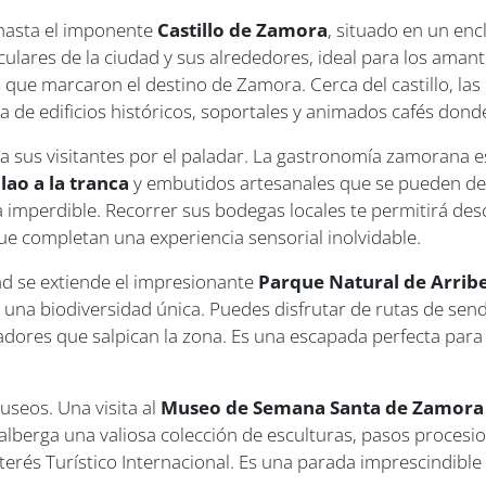
á hasta el imponente
Castillo de Zamora
, situado en un enc
lares de la ciudad y sus alrededores, ideal para los amantes
 que marcaron el destino de Zamora. Cerca del castillo, las 
da de edificios históricos, soportales y animados cafés dond
s visitantes por el paladar. La gastronomía zamorana es u
lao a la tranca
y embutidos artesanales que se pueden deg
 imperdible. Recorrer sus bodegas locales te permitirá de
ue completan una experiencia sensorial inolvidable.
dad se extiende el impresionante
Parque Natural de Arrib
 y una biodiversidad única. Puedes disfrutar de rutas de s
adores que salpican la zona. Es una escapada perfecta para
useos. Una visita al
Museo de Semana Santa de Zamora
lberga una valiosa colección de esculturas, pasos procesio
nterés Turístico Internacional. Es una parada imprescindible