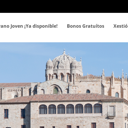
Ir
o
contido
principal
rano Joven ¡Ya disponible!
Bonos Gratuítos
Xestió