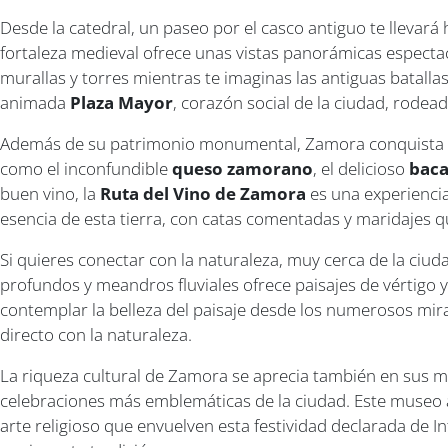
Desde la catedral, un paseo por el casco antiguo te llevar
fortaleza medieval ofrece unas vistas panorámicas espectacu
murallas y torres mientras te imaginas las antiguas batallas
animada
Plaza Mayor
, corazón social de la ciudad, rodea
Además de su patrimonio monumental, Zamora conquista a su
como el inconfundible
queso zamorano
, el delicioso
baca
buen vino, la
Ruta del Vino de Zamora
es una experiencia
esencia de esta tierra, con catas comentadas y maridajes q
Si quieres conectar con la naturaleza, muy cerca de la ciu
profundos y meandros fluviales ofrece paisajes de vértigo
contemplar la belleza del paisaje desde los numerosos mir
directo con la naturaleza.
La riqueza cultural de Zamora se aprecia también en sus m
celebraciones más emblemáticas de la ciudad. Este museo a
arte religioso que envuelven esta festividad declarada de I