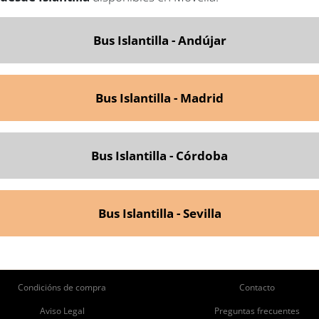
Bus Islantilla - Andújar
Bus Islantilla - Madrid
Bus Islantilla - Córdoba
Bus Islantilla - Sevilla
ie
Pie
Condicións de compra
Contacto
de
de
Aviso Legal
Preguntas frecuentes