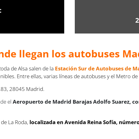
:
2
nde llegan los autobuses Mad
oda de Alsa salen de la
Estación Sur de Autobuses de M
bles. Entre ellas, varias líneas de autobuses y el Metro de 
o,83, 28045 Madrid.
sde el
Aeropuerto de Madrid Barajas Adolfo Suarez, c
 de La Roda,
localizada en Avenida Reina Sofía, númer