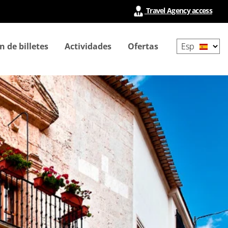
Travel Agency access
Select
n de billetes
Actividades
Ofertas
your
language