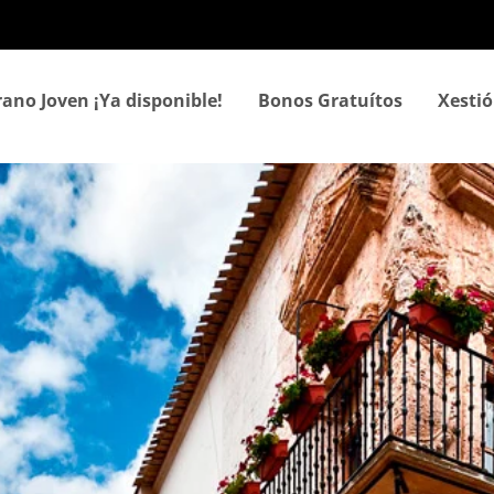
Ir
o
contido
principal
rano Joven ¡Ya disponible!
Bonos Gratuítos
Xestió