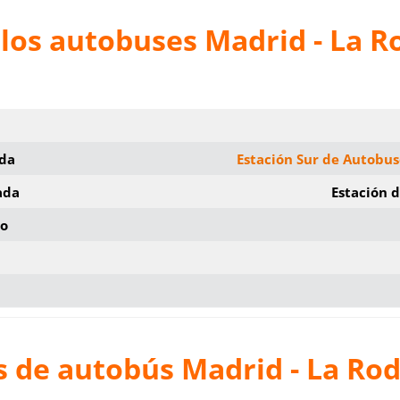
los autobuses Madrid - La R
ida
Estación Sur de Autobu
ada
Estación 
io
s de autobús Madrid - La Ro