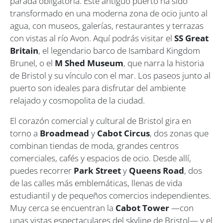
parada obligatoria. Este antiguo puerto ha sido
transformado en una moderna zona de ocio junto al
agua, con museos, galerías, restaurantes y terrazas
con vistas al río Avon. Aquí podrás visitar el
SS Great
Britain
, el legendario barco de Isambard Kingdom
Brunel, o el
M Shed Museum
, que narra la historia
de Bristol y su vínculo con el mar. Los paseos junto al
puerto son ideales para disfrutar del ambiente
relajado y cosmopolita de la ciudad.
El corazón comercial y cultural de Bristol gira en
torno a
Broadmead
y
Cabot Circus
, dos zonas que
combinan tiendas de moda, grandes centros
comerciales, cafés y espacios de ocio. Desde allí,
puedes recorrer
Park Street
y
Queens Road
, dos
de las calles más emblemáticas, llenas de vida
estudiantil y de pequeños comercios independientes.
Muy cerca se encuentran la
Cabot Tower
—con
unas vistas espectaculares del skyline de Bristol— y el