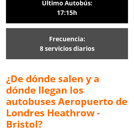
Último Autobús:
17:15h
Frecuencia:
8 servicios diarios
¿De dónde salen y a
dónde llegan los
autobuses Aeropuerto de
Londres Heathrow -
Bristol?